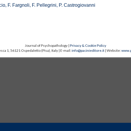
o, F. Fargnoli, F. Pellegrini, P. Castrogiovanni
Journal of Psychopathology |
Privacy & Cookie Policy
sca 1, 56121 Ospedaletto (Pisa), Italy | E-mail:
info@pacinieditore.it
| Website:
www.p