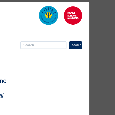
search
one
al