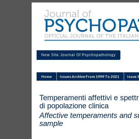
New Site Journal Of Psychopathology
Home
Issues Archive From 1999 To 2021
Issue 
Temperamenti affettivi e spettr
di popolazione clinica
Affective temperaments and su
sample