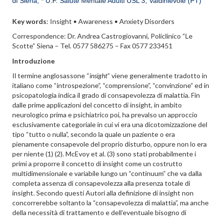
di Siena; * U.F. Salute Mentale Adulti USL 3, Valdinievole (PT)
Key words
: Insight • Awareness • Anxiety Disorders
Correspondence: Dr. Andrea Castrogiovanni, Policlinico “Le
Scotte” Siena – Tel. 0577 586275 – Fax 0577 233451
Introduzione
Il termine anglosassone “
insight
” viene generalmente tradotto in
italiano come “introspezione”, “comprensione”, “convinzione” ed in
psicopatologia indica il grado di consapevolezza di malattia. Fin
dalle prime applicazioni del concetto di insight, in ambito
neurologico prima e psichiatrico poi, ha prevalso un approccio
esclusivamente categoriale in cui vi era una dicotomizzazione del
tipo “tutto o nulla”, secondo la quale un paziente o era
pienamente consapevole del proprio disturbo, oppure non lo era
per niente (1) (2). McEvoy et al. (3) sono stati probabilmente i
primi a proporre il concetto di insight come un costrutto
multidimensionale e variabile lungo un “continuum” che va dalla
completa assenza di consapevolezza alla presenza totale di
insight. Secondo questi Autori alla definizione di insight non
concorrerebbe soltanto la “consapevolezza di malattia”, ma anche
della necessità di trattamento e dell’eventuale bisogno di