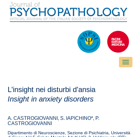
Toggle
naviga
L’insight nei disturbi d’ansia
Insight in anxiety disorders
A. CASTROGIOVANNI, S. IAPICHINO*, P.
CASTROGIOVANNI
Dipartimento di Neuroscienze, Sezione di Psichiatria, Università