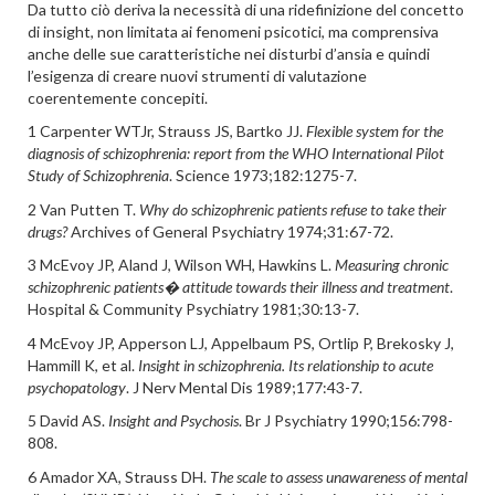
Da tutto ciò deriva la necessità di una ridefinizione del concetto
di insight, non limitata ai fenomeni psicotici, ma comprensiva
anche delle sue caratteristiche nei disturbi d’ansia e quindi
l’esigenza di creare nuovi strumenti di valutazione
coerentemente concepiti.
1 Carpenter WTJr, Strauss JS, Bartko JJ.
Flexible system for the
diagnosis of schizophrenia: report from the WHO International Pilot
Study of Schizophrenia
. Science 1973;182:1275-7.
2 Van Putten T.
Why do schizophrenic patients refuse to take their
drugs?
Archives of General Psychiatry 1974;31:67-72.
3 McEvoy JP, Aland J, Wilson WH, Hawkins L.
Measuring chronic
schizophrenic patients� attitude towards their illness and treatment
.
Hospital & Community Psychiatry 1981;30:13-7.
4 McEvoy JP, Apperson LJ, Appelbaum PS, Ortlip P, Brekosky J,
Hammill K, et al.
Insight in schizophrenia. Its relationship to acute
psychopatology
. J Nerv Mental Dis 1989;177:43-7.
5 David AS.
Insight and Psychosis
. Br J Psychiatry 1990;156:798-
808.
6 Amador XA, Strauss DH.
The scale to assess unawareness of mental