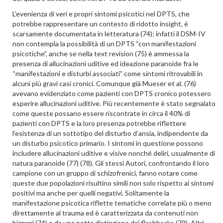
L’evenienza di veri e propri sintomi psicotici nel DPTS, che
potrebbe rappresentare un contesto di ridotto insight, è
scarsamente documentata in letteratura (74); infatti il DSM-IV
non contempla la possibilità di un DPTS “con manifestazioni
psicotiche”, anche se nella text revision (75) è ammessa la
presenza di allucinazioni uditive ed ideazione paranoide fra le
“manifestazioni e disturbi associati” come sintomi ritrovabili in
alcuni più gravi casi cronici. Comunque già Mueser et al. (76)
avevano evidenziato come pazienti con DPTS cronico potessero
esperire allucinazioni uditive. Più recentemente è stato segnalato
come queste possano essere riscontrate in circa il 40% di
pazienti con DPTS e la loro presenza potrebbe riflettere
l’esistenza di un sottotipo del disturbo d’ansia, indipendente da
un disturbo psicotico primario. I sintomi in questione possono
includere allucinazioni uditive e visive nonché deliri, usualmente di
natura paranoide (77) (78). Gli stessi Autori, confrontando il loro
campione con un gruppo di schizofrenici, fanno notare come
queste due popolazioni risultino simili non solo rispetto ai sintomi
positivi ma anche per quelli negativi. Solitamente la
manifestazione psicotica riflette tematiche correlate più o meno
direttamente al trauma ed è caratterizzata da contenuti non
bizzarri (74) e da una netta distinzione dai flashbacks (79). Altri