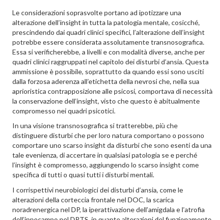
Le considerazioni soprasvolte portano ad ipotizzare una
alterazione dell’insight in tutta la patologia mentale, cosicché,
prescindendo dai quadri clinici specifici, l’alterazione dell’insight
potrebbe essere considerata assolutamente transnosografica.
Essa si verificherebbe, a livelli e con modalità diverse, anche per
quadri clinici raggruppati nel capitolo dei disturbi d’ansia. Questa
ammissione è possibile, soprattutto da quando essi sono usciti
dalla forzosa aderenza all’etichetta della nevrosi che, nella sua
aprioristica contrapposizione alle psicosi, comportava di necessità
la conservazione dell’insight, visto che questo è abitualmente
compromesso nei quadri psicotici.
In una visione transnosografica si tratterebbe, più che
distinguere disturbi che per loro natura comportano o possono
comportare uno scarso insight da disturbi che sono esenti da una
tale evenienza, di accertare in qualsiasi patologia se e perché
l’insight è compromesso, aggiungendo lo scarso insight come
specifica di tutti o quasi tutti i disturbi mentali.
I corrispettivi neurobiologici dei disturbi d’ansia, come le
alterazioni della corteccia frontale nel DOC, la scarica
noradrenergica nel DP, la iperattivazione dell’amigdala e l’atrofia
dell’ippocampo nel DPTS, in quanto alterazioni del funzionamento