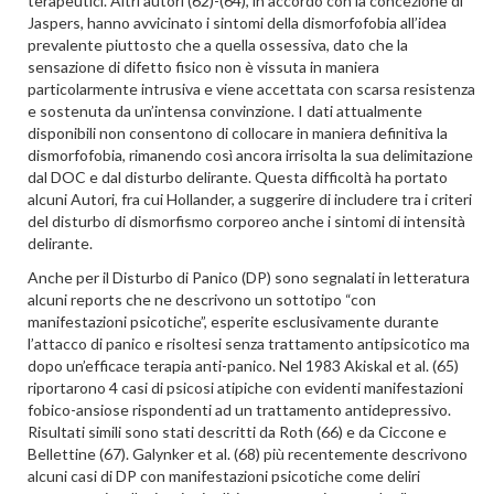
terapeutici. Altri autori (62)-(64), in accordo con la concezione di
Jaspers, hanno avvicinato i sintomi della dismorfofobia all’idea
prevalente piuttosto che a quella ossessiva, dato che la
sensazione di difetto fisico non è vissuta in maniera
particolarmente intrusiva e viene accettata con scarsa resistenza
e sostenuta da un’intensa convinzione. I dati attualmente
disponibili non consentono di collocare in maniera definitiva la
dismorfofobia, rimanendo così ancora irrisolta la sua delimitazione
dal DOC e dal disturbo delirante. Questa difficoltà ha portato
alcuni Autori, fra cui Hollander, a suggerire di includere tra i criteri
del disturbo di dismorfismo corporeo anche i sintomi di intensità
delirante.
Anche per il Disturbo di Panico (DP) sono segnalati in letteratura
alcuni reports che ne descrivono un sottotipo “con
manifestazioni psicotiche”, esperite esclusivamente durante
l’attacco di panico e risoltesi senza trattamento antipsicotico ma
dopo un’efficace terapia anti-panico. Nel 1983 Akiskal et al. (65)
riportarono 4 casi di psicosi atipiche con evidenti manifestazioni
fobico-ansiose rispondenti ad un trattamento antidepressivo.
Risultati simili sono stati descritti da Roth (66) e da Ciccone e
Bellettine (67). Galynker et al. (68) più recentemente descrivono
alcuni casi di DP con manifestazioni psicotiche come deliri