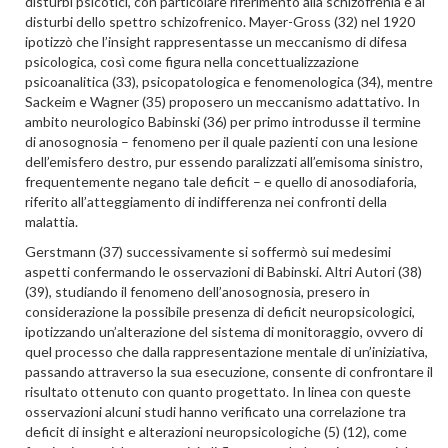
disturbi psicotici, con particolare riferimento alla schizofrenia e ai
disturbi dello spettro schizofrenico. Mayer-Gross (32) nel 1920
ipotizzò che l’insight rappresentasse un meccanismo di difesa
psicologica, così come figura nella concettualizzazione
psicoanalitica (33), psicopatologica e fenomenologica (34), mentre
Sackeim e Wagner (35) proposero un meccanismo adattativo. In
ambito neurologico Babinski (36) per primo introdusse il termine
di anosognosia – fenomeno per il quale pazienti con una lesione
dell’emisfero destro, pur essendo paralizzati all’emisoma sinistro,
frequentemente negano tale deficit – e quello di anosodiaforia,
riferito all’atteggiamento di indifferenza nei confronti della
malattia.
Gerstmann (37) successivamente si soffermò sui medesimi
aspetti confermando le osservazioni di Babinski. Altri Autori (38)
(39), studiando il fenomeno dell’anosognosia, presero in
considerazione la possibile presenza di deficit neuropsicologici,
ipotizzando un’alterazione del sistema di monitoraggio, ovvero di
quel processo che dalla rappresentazione mentale di un’iniziativa,
passando attraverso la sua esecuzione, consente di confrontare il
risultato ottenuto con quanto progettato. In linea con queste
osservazioni alcuni studi hanno verificato una correlazione tra
deficit di insight e alterazioni neuropsicologiche (5) (12), come