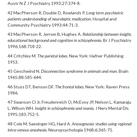
Austr N Z J Psychiatry 1993;27:374-8.
42 MacPherson R, Double D, Rowlands P.
Long term psychiatric
patients understanding of neuroleptic medication
. Hospital and
Community Psychiatry 1993;44:71-3.
43 MacPherson R, Jerrom B, Hughes A.
Relationship between insight,
educational background and cognition in schizophrenia
. Br J Psychiatry
1996;168:718-22.
44 Critchley M.
The parietal lobes
. New York: Hafner Publishing
1953.
45 Geschwind N.
Disconnection syndrome in animals and man
. Brain
1965;88:585-644.
46 Stuss DT, Benson DF.
The frontal lobes
. New York: Raven Press
1986.
47 Swanson Cl Jr, Freudenreich O, McEvoy JP, Nelson L, Kamaraju
L, Wilson WH.
Insight in schizophrenia and mania
. J Nerv Mental Dis
1995;183:752-5.
48 Cole M, Saexinger HG, Hard A.
Anosognosia: studies using regional
intra-venous anashesia
. Neuropsychologia 1968;6:365-71.