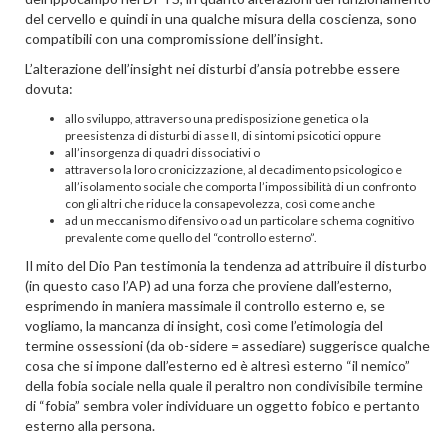
del cervello e quindi in una qualche misura della coscienza, sono
compatibili con una compromissione dell’insight.
L’alterazione dell’insight nei disturbi d’ansia potrebbe essere
dovuta:
allo sviluppo, attraverso una predisposizione genetica o la
preesistenza di disturbi di asse II, di sintomi psicotici oppure
all’insorgenza di quadri dissociativi o
attraverso la loro cronicizzazione, al decadimento psicologico e
all’isolamento sociale che comporta l’impossibilità di un confronto
con gli altri che riduce la consapevolezza, così come anche
ad un meccanismo difensivo o ad un particolare schema cognitivo
prevalente come quello del “controllo esterno”.
Il mito del Dio Pan testimonia la tendenza ad attribuire il disturbo
(in questo caso l’AP) ad una forza che proviene dall’esterno,
esprimendo in maniera massimale il controllo esterno e, se
vogliamo, la mancanza di insight, così come l’etimologia del
termine ossessioni (da ob-sidere = assediare) suggerisce qualche
cosa che si impone dall’esterno ed è altresì esterno “il nemico”
della fobia sociale nella quale il peraltro non condivisibile termine
di “fobia” sembra voler individuare un oggetto fobico e pertanto
esterno alla persona.