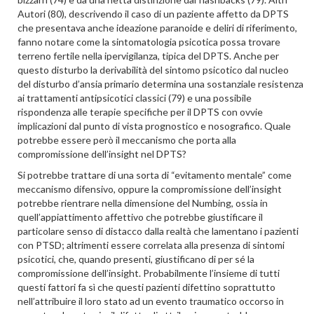
Autori (80), descrivendo il caso di un paziente affetto da DPTS
che presentava anche ideazione paranoide e deliri di riferimento,
fanno notare come la sintomatologia psicotica possa trovare
terreno fertile nella ipervigilanza, tipica del DPTS. Anche per
questo disturbo la derivabilità del sintomo psicotico dal nucleo
del disturbo d’ansia primario determina una sostanziale resistenza
ai trattamenti antipsicotici classici (79) e una possibile
rispondenza alle terapie specifiche per il DPTS con ovvie
implicazioni dal punto di vista prognostico e nosografico. Quale
potrebbe essere però il meccanismo che porta alla
compromissione dell’insight nel DPTS?
Si potrebbe trattare di una sorta di “evitamento mentale” come
meccanismo difensivo, oppure la compromissione dell’insight
potrebbe rientrare nella dimensione del Numbing, ossia in
quell’appiattimento affettivo che potrebbe giustificare il
particolare senso di distacco dalla realtà che lamentano i pazienti
con PTSD; altrimenti essere correlata alla presenza di sintomi
psicotici, che, quando presenti, giustificano di per sé la
compromissione dell’insight. Probabilmente l’insieme di tutti
questi fattori fa sì che questi pazienti difettino soprattutto
nell’attribuire il loro stato ad un evento traumatico occorso in