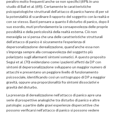
peraltro molto frequenti anche se non specifici (69% in uno
studio di Ball et al. (69)). Certamente le caratteristiche
psicopatologiche strutturali dell’attacco di panico hanno di per sé
la potenzialità di scardinare il rapporto del soggetto con la realtà e
con se stesso. Basti pensare a quanto il disturbo di panico, dopo il
suo esordio, muti profondamente la consapevolezza delle proprie
possibilità e della pericolosità della realtà esterna. Ciò non
meraviglia se si pensa che una delle caratteristiche strutturali
dell’attacco di panico è sicuramente l’esperienza di
depersonalizzazione-derealizzazione, quand’anche essa non
s’imponga sempre alla consapevolezza del soggetto più
polarizzato sugli allarmanti sintomi somatici. A questo proposito
Segui et al. (70) evidenziano come i pazienti affetti da DP con
sintomi di depersonalizzazione sviluppano un maggior numero di
attacchi e presentano un peggiore livello di funzionamento
psicosociale, identificando così un sottogruppo di DP a maggior
gravità, oppure una proporzionalità fra sintomi dissociativi e
gravità del disturbo.
La presenza di derealizzazione nell’attacco di panico apre una
serie di prospettive analogiche tra disturbo di panico e altre
patologie: a partire dalle gravi esperienze dispercettive che
possono verificarsi nell’attacco di panico si possono vedere