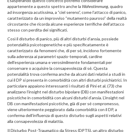
Esasperando questo concetto potremo considerare
appartenente a questo spettro anche la
Wahnstimmung
, quadro
ad insorgenza acutissima, a “ciel sereno”, come l’attacco di panico,
caratterizzato da un improvviso “mutamento pauroso” della realtà
circostante che ricorda alcune esperienze terrifiche dell’attacco
stesso con perdita dei significati.
Così il disturbo di panico, più di altri disturbi d’ansia, possiede
potenzialità psicotogenetiche e più specificatamente è
caratterizzato da fenomeni che, di per sé, incidono fortemente
sulla aderenza ai parametri spazio-temporali, cardine
dell’esperienza umana e verosimilmente fondamentali per
conservare o acquisire la consapevolezza di sé. Questa
potenzialità trova conferma anche da alcuni dati relativi a studi in
cui il DP si presenta in comorbidità con altri disturbi psichiatrici. In
particolare appaiono interessanti i risultati di Pini et al. (73) che
analizzano l’insight nel disturbo bipolare (DB) con manifestazioni
psicotiche in comorbidità con alcuni disturbi d’ansia. L’insight nel
DB con manifestazioni psicotiche, già di per sé compromesso,
viene ulteriormente peggiorato dalla comorbidità con il DP, a
conferma dell’influenza di questo disturbo sugli aspetti relativi
alla consapevolezza di malattia.
Il Disturbo Post-Traumatico da Stress (DPTS), un altro disturbo