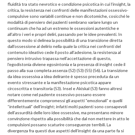
fluidità tra stato nevrotico e condizione psicotica in cui l’insight, la
critica, la resistenza nei confronti delle manifestazioni ossessivo-
compulsive sono variabili continue e non dicotomiche, cosicché le
modalità di pensiero dei pazienti sembrano variare lungo un
continuum che ha ad un estremo le ossessioni autentiche e
all’altro i veri e propri deliri, passando per le idee prevalenti. In
questo modo si delinea la possibilità di una transizione diretta
dall’ossessione al delirio nella quale la critica nei confronti del
contenuto ideativo cede il posto all’adesione, la resistenza al
pensiero intrusivo trapassa nell’accettazione di questo,
l’egodistonia diviene egosintonia e la presenza di insight cede il
passo alla sua completa assenza (52) (53) (55) (56). La transizione
da idea ossessiva a idea delirante è spesso preceduta da un
evento stressante e la manifestazione psicotica appare
circoscritta e transitoria (53). Insel e Akiskal (53) fanno altresì
notare come nel paziente ossessivo possano essere
differentemente compromessi gli aspetti “emozionali” e quelli
“intellettuali” dell’insight; infatti molti pazienti sono consapevoli
dell’assurdità delle loro idee ossessive, ma presentano minore
convinzione rispetto alla possibilità che dal non mettere in atto le
compulsioni possano scaturire conseguenze terribili. La
divergenza fra questi due aspetti dell’insight da una parte fa si