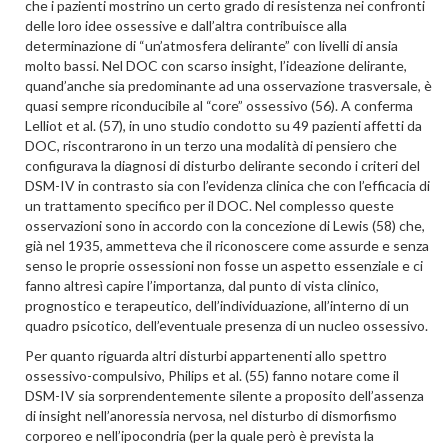
che i pazienti mostrino un certo grado di resistenza nei confronti
delle loro idee ossessive e dall’altra contribuisce alla
determinazione di “un’atmosfera delirante” con livelli di ansia
molto bassi. Nel DOC con scarso insight, l’ideazione delirante,
quand’anche sia predominante ad una osservazione trasversale, è
quasi sempre riconducibile al “core” ossessivo (56). A conferma
Lelliot et al. (57), in uno studio condotto su 49 pazienti affetti da
DOC, riscontrarono in un terzo una modalità di pensiero che
configurava la diagnosi di disturbo delirante secondo i criteri del
DSM-IV in contrasto sia con l’evidenza clinica che con l’efficacia di
un trattamento specifico per il DOC. Nel complesso queste
osservazioni sono in accordo con la concezione di Lewis (58) che,
già nel 1935, ammetteva che il riconoscere come assurde e senza
senso le proprie ossessioni non fosse un aspetto essenziale e ci
fanno altresì capire l’importanza, dal punto di vista clinico,
prognostico e terapeutico, dell’individuazione, all’interno di un
quadro psicotico, dell’eventuale presenza di un nucleo ossessivo.
Per quanto riguarda altri disturbi appartenenti allo spettro
ossessivo-compulsivo, Philips et al. (55) fanno notare come il
DSM-IV sia sorprendentemente silente a proposito dell’assenza
di insight nell’anoressia nervosa, nel disturbo di dismorfismo
corporeo e nell’ipocondria (per la quale però è prevista la