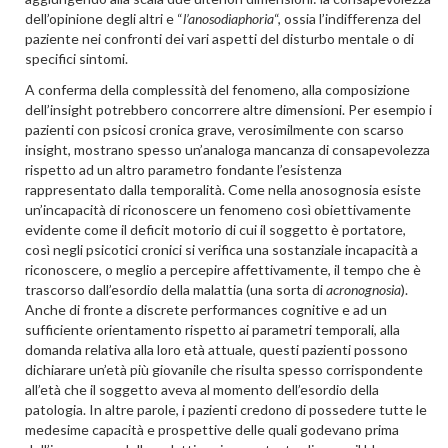
dell’opinione degli altri e “
l’anosodiaphoria
“, ossia l’indifferenza del
paziente nei confronti dei vari aspetti del disturbo mentale o di
specifici sintomi.
A conferma della complessità del fenomeno, alla composizione
dell’insight potrebbero concorrere altre dimensioni. Per esempio i
pazienti con psicosi cronica grave, verosimilmente con scarso
insight, mostrano spesso un’analoga mancanza di consapevolezza
rispetto ad un altro parametro fondante l’esistenza
rappresentato dalla temporalità. Come nella anosognosia esiste
un’incapacità di riconoscere un fenomeno così obiettivamente
evidente come il deficit motorio di cui il soggetto è portatore,
così negli psicotici cronici si verifica una sostanziale incapacità a
riconoscere, o meglio a percepire affettivamente, il tempo che è
trascorso dall’esordio della malattia (una sorta di
acronognosia
).
Anche di fronte a discrete performances cognitive e ad un
sufficiente orientamento rispetto ai parametri temporali, alla
domanda relativa alla loro età attuale, questi pazienti possono
dichiarare un’età più giovanile che risulta spesso corrispondente
all’età che il soggetto aveva al momento dell’esordio della
patologia. In altre parole, i pazienti credono di possedere tutte le
medesime capacità e prospettive delle quali godevano prima