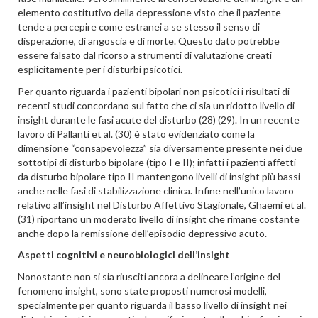
elemento costitutivo della depressione visto che il paziente
tende a percepire come estranei a se stesso il senso di
disperazione, di angoscia e di morte. Questo dato potrebbe
essere falsato dal ricorso a strumenti di valutazione creati
esplicitamente per i disturbi psicotici.
Per quanto riguarda i pazienti bipolari non psicotici i risultati di
recenti studi concordano sul fatto che ci sia un ridotto livello di
insight durante le fasi acute del disturbo (28) (29). In un recente
lavoro di Pallanti et al. (30) è stato evidenziato come la
dimensione “consapevolezza” sia diversamente presente nei due
sottotipi di disturbo bipolare (tipo I e II); infatti i pazienti affetti
da disturbo bipolare tipo II mantengono livelli di insight più bassi
anche nelle fasi di stabilizzazione clinica. Infine nell’unico lavoro
relativo all’insight nel Disturbo Affettivo Stagionale, Ghaemi et al.
(31) riportano un moderato livello di insight che rimane costante
anche dopo la remissione dell’episodio depressivo acuto.
Aspetti cognitivi e neurobiologici dell’insight
Nonostante non si sia riusciti ancora a delineare l’origine del
fenomeno insight, sono state proposti numerosi modelli,
specialmente per quanto riguarda il basso livello di insight nei