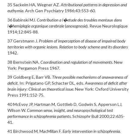
35 Sackeim HA, Wegner AZ.
Attributional patterns in depression and
euthymia
. Arch Gen Psychiatry 1986;43:553-60.
36 Babinski MJ.
Contribution a l�etude des troubles mentaux dans
l�hemiplegie organique cerebrale
(
anosognosie
). Revue Neurologique
1914;12:845-88.
37 Gerstmann J.
Problem of imperception of disease of impaired body
territories with organic lesions. Relation to body scheme and its disorders
1942.
38 Bernstein NA.
Coordination and regulation of movements
. New
York: Pergamon Press 1967.
39 Goldberg E, Barr VB.
Three possible mechanisms of anawareness of
deficit
. In: Prigatano GP, Schacter DL, eds.
Awareness of deficit after
brain injury: Clinical an theoretical issue
. New York: Oxford University
Press 1991:152-75.
40 McEvoy JP, Hartman M, Gottlieb D, Godwin S, Apperson LJ,
Wilson W.
Common sense, insight, and neuropsychological test
performance in schizophrenia patients
. Schizophr Bull 2000;22:635-
41.
41 Birchwood M, MacMillan F.
Early intervention in schizophrenia
.