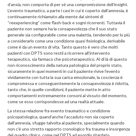
d’ansia, non comporta di per sé una compromissione dell’insight.
L’evento traumatico, a parte i casi in cui è coperto dall’amnesia, è
continuamente richiamato alla mente dai sintomi di
“reexperiencing” come flash-back e sogni ricorrenti. Tuttavia il
paziente non sempre ha la consapevolezza che il suo stato
generale sia configurabile come una malattia, tendendo per lo più
a considerarlo come una condizione quasi fisiologica, derivabile
come è da un evento di vita. Tanto questo è vero che molti
pazienti con DPTS sono restii a ricorrere all’intervento
terapeutico, sia farmaco che psicoterapeutico. Al di là di questo
non riconoscimento della natura patologica del proprio stato,
sicuramente in quei momenti in cui il paziente rivive l’evento
vividamente con tutta la sua carica emozionale, la coscienza è
compromessa e conseguentemente la consapevolezza è ridotta,
tanto che, in quelle condizioni, il paziente mette in atto
comportamenti estremamente consoni al vissuto del momento,
come se esso corrispondesse ad una realtà attuale.
La stessa relazione fra evento traumatico e condizione
psicopatologica, quand’anche l’accaduto non sia coperto
dall’amnesia, sfugge talvolta al paziente, specialmente quando
non c’è uno stretto rapporto cronologico fra trauma e insorgenza
del quadro clinico, come nel DPTS ad esordio ritardato.