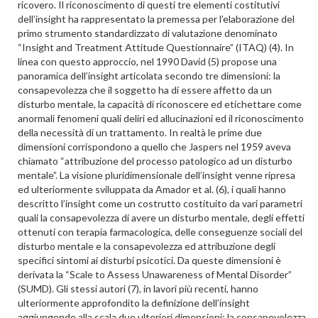
ricovero. Il riconoscimento di questi tre elementi costitutivi
dell’insight ha rappresentato la premessa per l’elaborazione del
primo strumento standardizzato di valutazione denominato
“Insight and Treatment Attitude Questionnaire” (ITAQ) (4). In
linea con questo approccio, nel 1990 David (5) propose una
panoramica dell’insight articolata secondo tre dimensioni: la
consapevolezza che il soggetto ha di essere affetto da un
disturbo mentale, la capacità di riconoscere ed etichettare come
anormali fenomeni quali deliri ed allucinazioni ed il riconoscimento
della necessità di un trattamento. In realtà le prime due
dimensioni corrispondono a quello che Jaspers nel 1959 aveva
chiamato “attribuzione del processo patologico ad un disturbo
mentale”. La visione pluridimensionale dell’insight venne ripresa
ed ulteriormente sviluppata da Amador et al. (6), i quali hanno
descritto l’insight come un costrutto costituito da vari parametri
quali la consapevolezza di avere un disturbo mentale, degli effetti
ottenuti con terapia farmacologica, delle conseguenze sociali del
disturbo mentale e la consapevolezza ed attribuzione degli
specifici sintomi ai disturbi psicotici. Da queste dimensioni è
derivata la “Scale to Assess Unawareness of Mental Disorder”
(SUMD). Gli stessi autori (7), in lavori più recenti, hanno
ulteriormente approfondito la definizione dell’insight
aggiungendo alla scala due ulteriori dimensioni: la consapevolezza