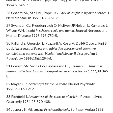
1994;90:46-9.
28 Ghaemi SN, Stoll AL, Pope HG.
Lack of insight in bipolar disorder
. J
Nerv Mental Dis 1995;183:464-7.
29 Swanson CL, Freudenreich O, McEvoy JP,Nelson L, Kamaraju L,
Wilson WH.
Insight in schizophrenia and mania
. Journal Nervous and
Mental Disease 1995;193:752-5.
30 Pallanti S, Quercioli L, Pazzagli A, Rossi A, Dell�Osso L, Pini S,
et al.
Awareness of illness and subjective experience of cognitive
complaints in patients with bipolar I and bipolar II disorder
. Am J
Psychiatry 1999;156:1094-6.
31 Ghaemi SN, Sachs GS, Baldassano CF, Truman CJ.
Insight in
seasonal affective disorder
. Comprehensive Psychiatry 1997;38:345-
8.
32 Mayer GR.
Zeitschrifte fur die Gesmate
. Neurol Psychiatr
1920;60:160-212.
33 Richfield J.
An analysis of the concept of insight
. Psycoanalytic
Quarterly 1954;23:390-408.
34 Jaspers K.
Allgemeine Psychopathologie
. Springer Verlag 1959.