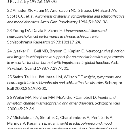
J Psychiatry 1992;6:159-70.
22 Amador XF, Flaum M, Andreasen NC, Strauss DH, Scott AY,
Scott CC, et al.
Awareness of illness in schizophrenia and schizoaffective
and mood disorders
. Arch Gen Psychiatry 1994;51:826-36.
23 Young DA, Davila R, Scher H.
Unawareness of illness and
neuropsychological performance in chronic schizophrenia
.
Schizophrenia Research 1993;10:117-24.
24 Lysaker PH, Bell MD, Bryson G, Kaplan E.
Neurocognitive function
and insight in schizophrenia: support for an association with impairments
in executive function but not with impairment in global function
. Acta
Psychiatr Scand 1998;97:297-301.
25 Smith Te, Hull JW, Israel LM, Willson DF.
Insight, symptoms, and
neurocognition in schizophrenia and schizoaffective disorder
. Schizophr
Bull 2000;26:193-200.
26 Weiler MA, Fleisher MH, McArthur-Campbell D.
Insight and
symptom change in schizophrenia and other disorders
. Schizophr Res
2000;45:29-36.
27 Michalakeas A, Skoutas C, Charalambous A, Peristeris A,
Marinos V, Keramari E, et al.
Insight in schizophrenia and mood
disorders and its relation to psychopatology
. Acta Psychiatr Scand