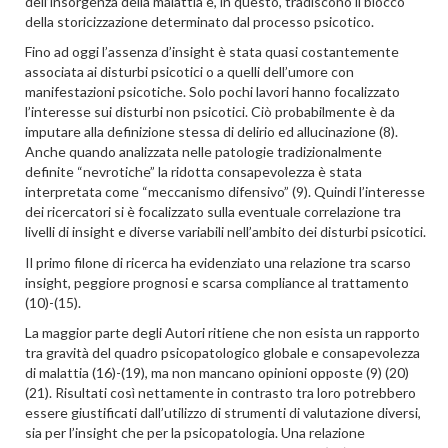
dell’insorgenza della malattia e, in questo, tradiscono il blocco
della storicizzazione determinato dal processo psicotico.
Fino ad oggi l’assenza d’insight è stata quasi costantemente
associata ai disturbi psicotici o a quelli dell’umore con
manifestazioni psicotiche. Solo pochi lavori hanno focalizzato
l’interesse sui disturbi non psicotici. Ciò probabilmente è da
imputare alla definizione stessa di delirio ed allucinazione (8).
Anche quando analizzata nelle patologie tradizionalmente
definite “nevrotiche” la ridotta consapevolezza è stata
interpretata come “meccanismo difensivo” (9). Quindi l’interesse
dei ricercatori si è focalizzato sulla eventuale correlazione tra
livelli di insight e diverse variabili nell’ambito dei disturbi psicotici.
Il primo filone di ricerca ha evidenziato una relazione tra scarso
insight, peggiore prognosi e scarsa compliance al trattamento
(10)-(15).
La maggior parte degli Autori ritiene che non esista un rapporto
tra gravità del quadro psicopatologico globale e consapevolezza
di malattia (16)-(19), ma non mancano opinioni opposte (9) (20)
(21). Risultati così nettamente in contrasto tra loro potrebbero
essere giustificati dall’utilizzo di strumenti di valutazione diversi,
sia per l’insight che per la psicopatologia. Una relazione