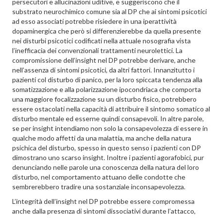
persecutori e allucinazioni uditive, e suggeriscono che il
substrato neurochimico comune sia al DP che ai sintomi psicotici
ad esso associati potrebbe risiedere in una iperattività
dopaminergica che però si differenzierebbe da quella presente
nei disturbi psicotici codificati nella attuale nosografia vista
l’inefficacia dei convenzionali trattamenti neurolettici. La
compromissione dell’insight nel DP potrebbe derivare, anche
nell’assenza di sintomi psicotici, da altri fattori. Innanzitutto i
pazienti col disturbo di panico, per la loro spiccata tendenza alla
somatizzazione e alla polarizzazione ipocondriaca che comporta
una maggiore focalizzazione su un disturbo fisico, potrebbero
essere ostacolati nella capacità di attribuire il sintomo somatico al
disturbo mentale ed esserne quindi consapevoli. In altre parole,
se per insight intendiamo non solo la consapevolezza di essere in
qualche modo affetti da una malattia, ma anche della natura
psichica del disturbo, spesso in questo senso i pazienti con DP
dimostrano uno scarso insight. Inoltre i pazienti agorafobici, pur
denunciando nelle parole una conoscenza della natura del loro
disturbo, nel comportamento attuano delle condotte che
sembrerebbero tradire una sostanziale inconsapevolezza.
L’integrità dell’insight nel DP potrebbe essere compromessa
anche dalla presenza di sintomi dissociativi durante l’attacco,