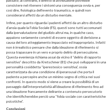
passato; al contrario, il difetto di attribuzione potrebbe
consistere nel ritenere i sintomi una conseguenza ovvia e, per
così dire, fisiologica dell’evento traumatico, e quindi non
considerarsi affetti da un disturbo mentale.
Infine, per quanto riguarda i pazienti affetti da un altro disturbo
d’ansia quale la Fobia Sociale (FS), questi sono tutti accomunati
dalla ipervalutazione del giudizio altrui ma, in qualche caso,
appaiono seriamente convinti di essere oggetto di derisione a
causa del loro atteggiamento impacciato ed inappropriato. Infatti
non è irrealistico pensare che dalla ideazione di riferimento si
possa trapassare in un vero e proprio delirio di persecuzione.
Questa evenienza richiama assai da vicino il “delirio di rapporto
sensitivo” descritto da Kretschmer (81) che può svilupparsi in una
personalità cosiddetta “iperestesico-sensitiva”, ossia
caratterizzata da una condizione di iperarousal che porta il
paziente a percepire anche un minimo segno di critica nei suoi
confronti. In questo modo si viene a creare la possibilità di un
passaggio dall’interpretatività all’ideazione di riferimento fino ad
una ideazione francamente delirante a contenuto persecutorio
che identificherebbe perciò una “fobia sociale con caratteristiche
psicotiche”.
Conclusioni