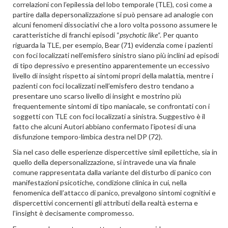
correlazioni con l’epilessia del lobo temporale (TLE), così come a
partire dalla depersonalizzazione si può pensare ad analogie con
alcuni fenomeni dissociativi che a loro volta possono assumere le
caratteristiche di franchi episodi “
psychotic like
“. Per quanto
riguarda la TLE, per esempio, Bear (71) evidenzia come i pazienti
con foci localizzati nell’emisfero sinistro siano più inclini ad episodi
di tipo depressivo e presentino apparentemente un eccessivo
livello di insight rispetto ai sintomi propri della malattia, mentre i
pazienti con foci localizzati nell’emisfero destro tendano a
presentare uno scarso livello di insight e mostrino più
frequentemente sintomi di tipo maniacale, se confrontati con i
soggetti con TLE con foci localizzati a sinistra. Suggestivo è il
fatto che alcuni Autori abbiano confermato l’ipotesi di una
disfunzione temporo-limbica destra nel DP (72).
Sia nel caso delle esperienze dispercettive simil epilettiche, sia in
quello della depersonalizzazione, si intravede una via finale
comune rappresentata dalla variante del disturbo di panico con
manifestazioni psicotiche, condizione clinica in cui, nella
fenomenica dell’attacco di panico, prevalgono sintomi cognitivi e
dispercettivi concernenti gli attributi della realtà esterna e
l’insight è decisamente compromesso.