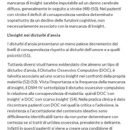
mancanza di insight sarebbe imputabile ad un danno cerebrale
diffuso, generalmente in seguito a stroke (48)-(50). Nei pazienti
con stroke il deficit di consapevolezza sembra determinato
soprattutto da un declino delle funzioni cognitive, non
necessariamente associato con la mancanza di insight.
L’insight nei disturbi d’ansia
I disturbi d’ansia presentano un meno palese decremento dei
livelli di consapevolezza rispetto ai disturbi dell’umore e a quelli
psicotici (51).
Tuttavia diversi studi hanno evidenziato che almeno un tipo di
disturbo d’ansia, il Disturbo Ossessivo Compulsivo (DOC), è
talvolta associato ad uno scarso insight nei confronti della propria
malattia (52) (53). Vista l’importanza e la frequenza della mancanza
di insight, il DSM-IV sottotipizza il disturbo ossessivo-compulsivo
in relazione alla consapevolezza di malattia: quindi DOC ‘con
insight’ e DOC ‘con scarso insight’ (54). Nella pratica clinica è dato
riscontrare pazienti con DOC nei quali la critica o l’adesione, la
resistenza o l’accettazione del contenuto ideativo sono
difficilmente identificabili tanto da non poter determinare con
certezza se si tratti di un’idea ossessiva, prevalente o delirante.
Infatti in questi pazienti si viene a creare una condizione di