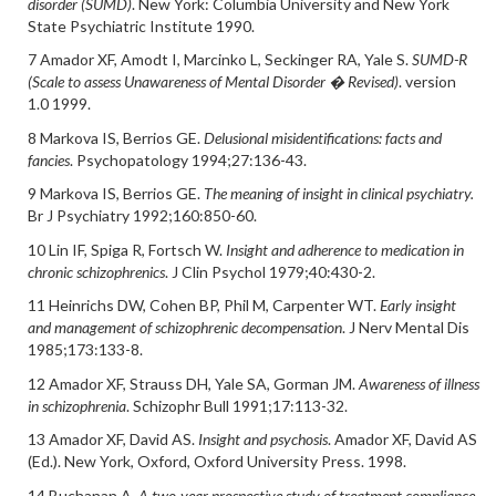
disorder (SUMD)
. New York: Columbia University and New York
State Psychiatric Institute 1990.
7 Amador XF, Amodt I, Marcinko L, Seckinger RA, Yale S.
SUMD-R
(Scale to assess Unawareness of Mental Disorder � Revised)
. version
1.0 1999.
8 Markova IS, Berrios GE.
Delusional misidentifications: facts and
fancies
. Psychopatology 1994;27:136-43.
9 Markova IS, Berrios GE.
The meaning of insight in clinical psychiatry.
Br J Psychiatry 1992;160:850-60.
10 Lin IF, Spiga R, Fortsch W.
Insight and adherence to medication in
chronic schizophrenics
. J Clin Psychol 1979;40:430-2.
11 Heinrichs DW, Cohen BP, Phil M, Carpenter WT.
Early insight
and management of schizophrenic decompensation
. J Nerv Mental Dis
1985;173:133-8.
12 Amador XF, Strauss DH, Yale SA, Gorman JM.
Awareness of illness
in schizophrenia
. Schizophr Bull 1991;17:113-32.
13 Amador XF, David AS.
Insight and psychosis
. Amador XF, David AS
(Ed.). New York, Oxford, Oxford University Press. 1998.
14 Buchanan A.
A two-year prospective study of treatment compliance