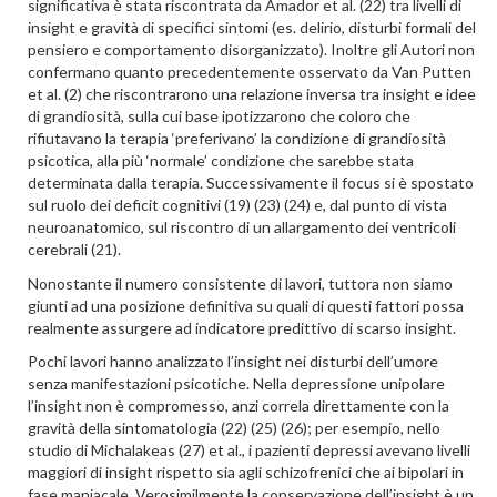
significativa è stata riscontrata da Amador et al. (22) tra livelli di
insight e gravità di specifici sintomi (es. delirio, disturbi formali del
pensiero e comportamento disorganizzato). Inoltre gli Autori non
confermano quanto precedentemente osservato da Van Putten
et al. (2) che riscontrarono una relazione inversa tra insight e idee
di grandiosità, sulla cui base ipotizzarono che coloro che
rifiutavano la terapia ‘preferivano’ la condizione di grandiosità
psicotica, alla più ‘normale’ condizione che sarebbe stata
determinata dalla terapia. Successivamente il focus si è spostato
sul ruolo dei deficit cognitivi (19) (23) (24) e, dal punto di vista
neuroanatomico, sul riscontro di un allargamento dei ventricoli
cerebrali (21).
Nonostante il numero consistente di lavori, tuttora non siamo
giunti ad una posizione definitiva su quali di questi fattori possa
realmente assurgere ad indicatore predittivo di scarso insight.
Pochi lavori hanno analizzato l’insight nei disturbi dell’umore
senza manifestazioni psicotiche. Nella depressione unipolare
l’insight non è compromesso, anzi correla direttamente con la
gravità della sintomatologia (22) (25) (26); per esempio, nello
studio di Michalakeas (27) et al., i pazienti depressi avevano livelli
maggiori di insight rispetto sia agli schizofrenici che ai bipolari in
fase maniacale. Verosimilmente la conservazione dell’insight è un