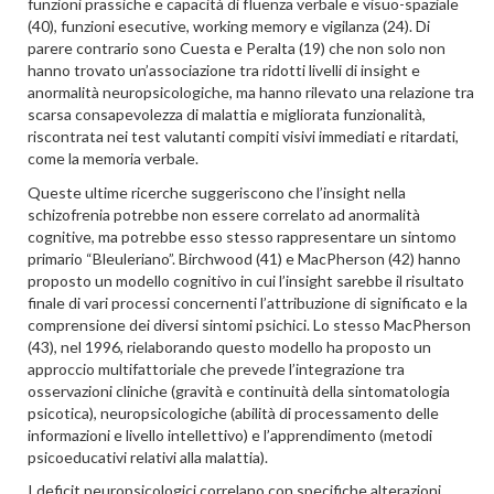
funzioni prassiche e capacità di fluenza verbale e visuo-spaziale
(40), funzioni esecutive, working memory e vigilanza (24). Di
parere contrario sono Cuesta e Peralta (19) che non solo non
hanno trovato un’associazione tra ridotti livelli di insight e
anormalità neuropsicologiche, ma hanno rilevato una relazione tra
scarsa consapevolezza di malattia e migliorata funzionalità,
riscontrata nei test valutanti compiti visivi immediati e ritardati,
come la memoria verbale.
Queste ultime ricerche suggeriscono che l’insight nella
schizofrenia potrebbe non essere correlato ad anormalità
cognitive, ma potrebbe esso stesso rappresentare un sintomo
primario “Bleuleriano”. Birchwood (41) e MacPherson (42) hanno
proposto un modello cognitivo in cui l’insight sarebbe il risultato
finale di vari processi concernenti l’attribuzione di significato e la
comprensione dei diversi sintomi psichici. Lo stesso MacPherson
(43), nel 1996, rielaborando questo modello ha proposto un
approccio multifattoriale che prevede l’integrazione tra
osservazioni cliniche (gravità e continuità della sintomatologia
psicotica), neuropsicologiche (abilità di processamento delle
informazioni e livello intellettivo) e l’apprendimento (metodi
psicoeducativi relativi alla malattia).
I deficit neuropsicologici correlano con specifiche alterazioni