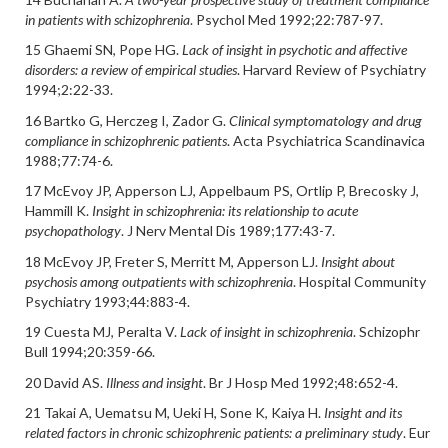
in patients with schizophrenia
. Psychol Med 1992;22:787-97.
15 Ghaemi SN, Pope HG.
Lack of insight in psychotic and affective
disorders: a review of empirical studies
. Harvard Review of Psychiatry
1994;2:22-33.
16 Bartko G, Herczeg I, Zador G.
Clinical symptomatology and drug
compliance in schizophrenic patients
. Acta Psychiatrica Scandinavica
1988;77:74-6.
17 McEvoy JP, Apperson LJ, Appelbaum PS, Ortlip P, Brecosky J,
Hammill K.
Insight in schizophrenia: its relationship to acute
psychopathology
. J Nerv Mental Dis 1989;177:43-7.
18 McEvoy JP, Freter S, Merritt M, Apperson LJ.
Insight about
psychosis among outpatients with schizophrenia
. Hospital Community
Psychiatry 1993;44:883-4.
19 Cuesta MJ, Peralta V.
Lack of insight in schizophrenia
. Schizophr
Bull 1994;20:359-66.
20 David AS.
Illness and insight
. Br J Hosp Med 1992;48:652-4.
21 Takai A, Uematsu M, Ueki H, Sone K, Kaiya H.
Insight and its
related factors in chronic schizophrenic patients: a preliminary study
. Eur