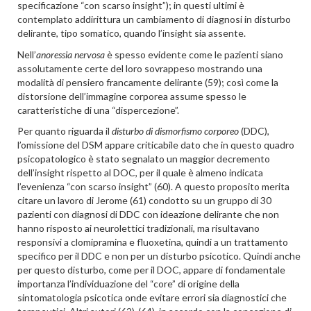
specificazione “con scarso insight”); in questi ultimi è
contemplato addirittura un cambiamento di diagnosi in disturbo
delirante, tipo somatico, quando l’insight sia assente.
Nell’
anoressia nervosa
è spesso evidente come le pazienti siano
assolutamente certe del loro sovrappeso mostrando una
modalità di pensiero francamente delirante (59); così come la
distorsione dell’immagine corporea assume spesso le
caratteristiche di una “dispercezione”.
Per quanto riguarda il
disturbo di dismorfismo corporeo
(DDC),
l’omissione del DSM appare criticabile dato che in questo quadro
psicopatologico è stato segnalato un maggior decremento
dell’insight rispetto al DOC, per il quale è almeno indicata
l’evenienza “con scarso insight” (60). A questo proposito merita
citare un lavoro di Jerome (61) condotto su un gruppo di 30
pazienti con diagnosi di DDC con ideazione delirante che non
hanno risposto ai neurolettici tradizionali, ma risultavano
responsivi a clomipramina e fluoxetina, quindi a un trattamento
specifico per il DDC e non per un disturbo psicotico. Quindi anche
per questo disturbo, come per il DOC, appare di fondamentale
importanza l’individuazione del “core” di origine della
sintomatologia psicotica onde evitare errori sia diagnostici che