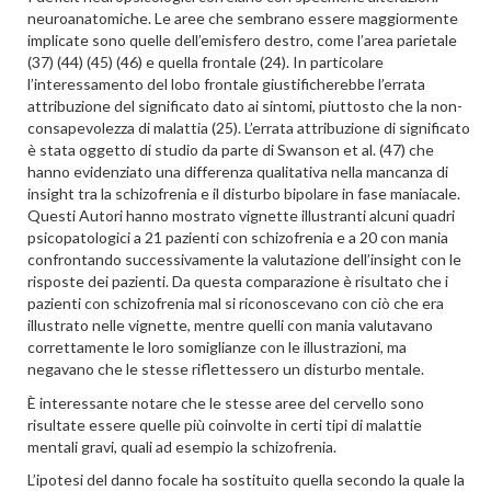
neuroanatomiche. Le aree che sembrano essere maggiormente
implicate sono quelle dell’emisfero destro, come l’area parietale
(37) (44) (45) (46) e quella frontale (24). In particolare
l’interessamento del lobo frontale giustificherebbe l’errata
attribuzione del significato dato ai sintomi, piuttosto che la non-
consapevolezza di malattia (25). L’errata attribuzione di significato
è stata oggetto di studio da parte di Swanson et al. (47) che
hanno evidenziato una differenza qualitativa nella mancanza di
insight tra la schizofrenia e il disturbo bipolare in fase maniacale.
Questi Autori hanno mostrato vignette illustranti alcuni quadri
psicopatologici a 21 pazienti con schizofrenia e a 20 con mania
confrontando successivamente la valutazione dell’insight con le
risposte dei pazienti. Da questa comparazione è risultato che i
pazienti con schizofrenia mal si riconoscevano con ciò che era
illustrato nelle vignette, mentre quelli con mania valutavano
correttamente le loro somiglianze con le illustrazioni, ma
negavano che le stesse riflettessero un disturbo mentale.
È interessante notare che le stesse aree del cervello sono
risultate essere quelle più coinvolte in certi tipi di malattie
mentali gravi, quali ad esempio la schizofrenia.
L’ipotesi del danno focale ha sostituito quella secondo la quale la