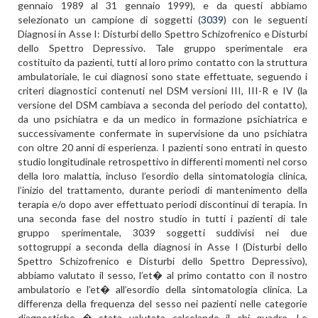
gennaio 1989 al 31 gennaio 1999), e da questi abbiamo
selezionato un campione di soggetti (
3039
) con le seguenti
Diagnosi in Asse I: Disturbi dello Spettro Schizofrenico e Disturbi
dello Spettro Depressivo. Tale gruppo sperimentale era
costituito da pazienti, tutti al loro primo contatto con la struttura
ambulatoriale, le cui diagnosi sono state effettuate, seguendo i
criteri diagnostici contenuti nel DSM versioni III, III-R e IV (la
versione del DSM cambiava a seconda del periodo del contatto),
da uno psichiatra e da un medico in formazione psichiatrica e
successivamente confermate in supervisione da uno psichiatra
con oltre 20 anni di esperienza. I pazienti sono entrati in questo
studio longitudinale retrospettivo in differenti momenti nel corso
della loro malattia, incluso l’esordio della sintomatologia clinica,
l’inizio del trattamento, durante periodi di mantenimento della
terapia e/o dopo aver effettuato periodi discontinui di terapia. In
una seconda fase del nostro studio in tutti i pazienti di tale
gruppo sperimentale, 3039 soggetti suddivisi nei due
sottogruppi a seconda della diagnosi in Asse I (Disturbi dello
Spettro Schizofrenico e Disturbi dello Spettro Depressivo),
abbiamo valutato il sesso, l’et� al primo contatto con il nostro
ambulatorio e l’et� all’esordio della sintomatologia clinica. La
differenza della frequenza del sesso nei pazienti nelle categorie
diagnostiche � stata valutata calcolando il chi quadro. Le