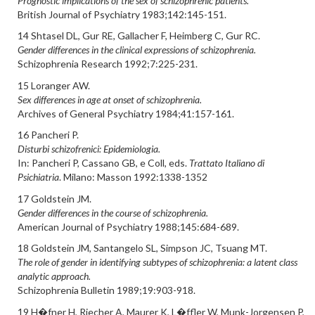
Prognostic implications of the sex of schizophrenic patients.
British Journal of Psychiatry 1983;142:145-151.
14 Shtasel DL, Gur RE, Gallacher F, Heimberg C, Gur RC.
Gender differences in the clinical expressions of schizophrenia.
Schizophrenia Research 1992;7:225-231.
15 Loranger AW.
Sex differences in age at onset of schizophrenia.
Archives of General Psychiatry 1984;41:157-161.
16 Pancheri P.
Disturbi schizofrenici: Epidemiologia.
In: Pancheri P, Cassano GB, e Coll, eds.
Trattato Italiano di
Psichiatria
. Milano: Masson 1992:1338-1352
17 Goldstein JM.
Gender differences in the course of schizophrenia.
American Journal of Psychiatry 1988;145:684-689.
18 Goldstein JM, Santangelo SL, Simpson JC, Tsuang MT.
The role of gender in identifying subtypes of schizophrenia: a latent class
analytic approach.
Schizophrenia Bulletin 1989;19:903-918.
19 H�fner H, Riecher A, Maurer K, L�ffler W, Munk-Jorgensen P,