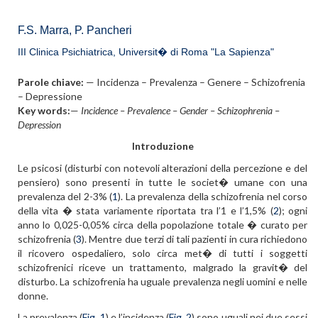
F.S. Marra, P. Pancheri
III Clinica Psichiatrica, Universit� di Roma "La Sapienza"
Parole chiave:
— Incidenza – Prevalenza – Genere – Schizofrenia
– Depressione
Key words:
—
Incidence – Prevalence – Gender – Schizophrenia –
Depression
Introduzione
Le psicosi (disturbi con notevoli alterazioni della percezione e del
pensiero) sono presenti in tutte le societ� umane con una
prevalenza del 2-3% (
1
). La prevalenza della schizofrenia nel corso
della vita � stata variamente riportata tra l’1 e l’1,5% (
2
); ogni
anno lo 0,025-0,05% circa della popolazione totale � curato per
schizofrenia (
3
). Mentre due terzi di tali pazienti in cura richiedono
il ricovero ospedaliero, solo circa met� di tutti i soggetti
schizofrenici riceve un trattamento, malgrado la gravit� del
disturbo. La schizofrenia ha uguale prevalenza negli uomini e nelle
donne.
La prevalenza (
Fig. 1
) e l’incidenza (
Fig. 2
) sono uguali nei due sessi