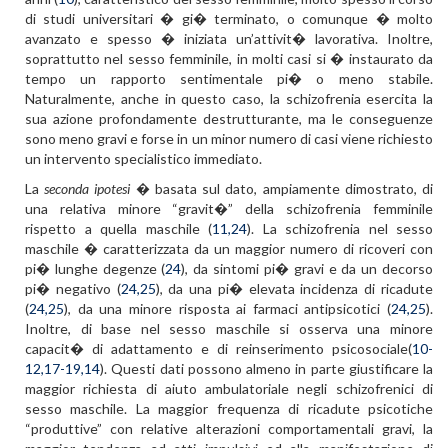
di studi universitari � gi� terminato, o comunque � molto
avanzato e spesso � iniziata un’attivit� lavorativa. Inoltre,
soprattutto nel sesso femminile, in molti casi si � instaurato da
tempo un rapporto sentimentale pi� o meno stabile.
Naturalmente, anche in questo caso, la schizofrenia esercita la
sua azione profondamente destrutturante, ma le conseguenze
sono meno gravi e forse in un minor numero di casi viene richiesto
un intervento specialistico immediato.
La
seconda ipotesi
� basata sul dato, ampiamente dimostrato, di
una relativa minore “gravit�” della schizofrenia femminile
rispetto a quella maschile (
11,24
). La schizofrenia nel sesso
maschile � caratterizzata da un maggior numero di ricoveri con
pi� lunghe degenze (
24
), da sintomi pi� gravi e da un decorso
pi� negativo (
24,25
), da una pi� elevata incidenza di ricadute
(
24,25
), da una minore risposta ai farmaci antipsicotici (
24,25
).
Inoltre, di base nel sesso maschile si osserva una minore
capacit� di adattamento e di reinserimento psicosociale(
10-
12,17-19,14
). Questi dati possono almeno in parte giustificare la
maggior richiesta di aiuto ambulatoriale negli schizofrenici di
sesso maschile. La maggior frequenza di ricadute psicotiche
“produttive” con relative alterazioni comportamentali gravi, la