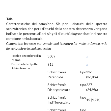
Tab. I.
Caratteristiche del campione. Sia per i disturbi dello spettro
schizofrenico che per i disturbi dello spettro depressivo vengono
indicate le percentuali dei singoli disturbi diagnosticati nel nostro
campione ambulatoriale.
Comparison between our sample and literature for male-to-female ratio
for schizophrenia and depression.
Totale soggetti presi in
3039
x
esame
Disturbi dello Spettro
912
x
Schizofrenico
Schizofrenia tipo
336
Paranoide
(36,8%)
Schizofrenia tipo
227
Disorganizzato
(24,9%)
Schizofrenia tipo
45 (4,9%)
Indifferenziato
Schizofrenia tipo