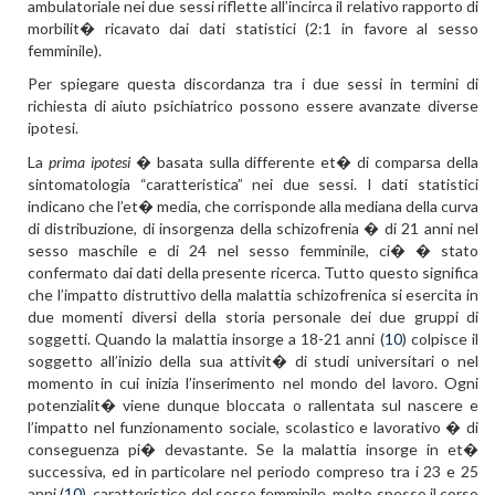
ambulatoriale nei due sessi riflette all’incirca il relativo rapporto di
morbilit� ricavato dai dati statistici (2:1 in favore al sesso
femminile).
Per spiegare questa discordanza tra i due sessi in termini di
richiesta di aiuto psichiatrico possono essere avanzate diverse
ipotesi.
La
prima ipotesi
� basata sulla differente et� di comparsa della
sintomatologia “caratteristica” nei due sessi. I dati statistici
indicano che l’et� media, che corrisponde alla mediana della curva
di distribuzione, di insorgenza della schizofrenia � di 21 anni nel
sesso maschile e di 24 nel sesso femminile, ci� � stato
confermato dai dati della presente ricerca. Tutto questo significa
che l’impatto distruttivo della malattia schizofrenica si esercita in
due momenti diversi della storia personale dei due gruppi di
soggetti. Quando la malattia insorge a 18-21 anni (
10
) colpisce il
soggetto all’inizio della sua attivit� di studi universitari o nel
momento in cui inizia l’inserimento nel mondo del lavoro. Ogni
potenzialit� viene dunque bloccata o rallentata sul nascere e
l’impatto nel funzionamento sociale, scolastico e lavorativo � di
conseguenza pi� devastante. Se la malattia insorge in et�
successiva, ed in particolare nel periodo compreso tra i 23 e 25
anni (
10
), caratteristico del sesso femminile, molto spesso il corso