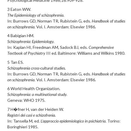
Psychological Medicine 1986;16:909-928.
3 Eaton WW.
The Epidemiology of schizophrenia.
In: Burrows GD, Norman TR, Rubistein G, eds.
Handbook of studies
on schizophrenia.
Vol. I. Amsterdam: Elsevier 1986.
4 Babigian HM.
Schizophrenia: Epidemiology.
In: Kaplan HI, Freedman AM, Sadock BJ, eds.
Comprehensive
Textbook of Psychiatry
III ed. Baltimore: Williams and Wilkins 1980.
5 Tan ES.
Schizophrenia cross-cultural studies.
In: Burrows GD, Norman TR, Rubistein G, eds.
Handbook of studies
on schizophrenia.
Vol. I. Amsterdam: Elsevier 1986.
6 World Health Organization.
Schizophrenia: a multinational study.
Geneva: WHO 1975.
7 H�fner H, van der Heiden W.
Registri dei casi e schizofrenia.
In: Tansella M, ed.
L’approccio epidemiologico in psichiatria.
Torino:
Boringhieri 1985.