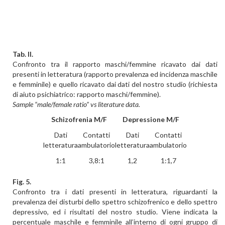
Tab. II.
Confronto tra il rapporto maschi/femmine ricavato dai dati
presenti in letteratura (rapporto prevalenza ed incidenza maschile
e femminile) e quello ricavato dai dati del nostro studio (richiesta
di aiuto psichiatrico: rapporto maschi/femmine).
Sample “male/female ratio” vs literature data.
Schizofrenia M/F
Depressione M/F
Dati
Contatti
Dati
Contatti
letteratura
ambulatorio
letteratura
ambulatorio
1:1
3,8:1
1,2
1:1,7
Fig. 5.
Confronto tra i dati presenti in letteratura, riguardanti la
prevalenza dei disturbi dello spettro schizofrenico e dello spettro
depressivo, ed i risultati del nostro studio. Viene indicata la
percentuale maschile e femminile all’interno di ogni gruppo di