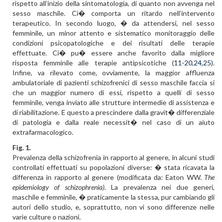
rispetto all’inizio della sintomatologia, di quanto non avvenga nel
sesso maschile. Ci� comporta un ritardo nell’intervento
terapeutico. In secondo luogo, � da attendersi, nel sesso
femminile, un minor attento e sistematico monitoraggio delle
condizioni psicopatologiche e dei risultati delle terapie
effettuate. Ci� pu� essere anche favorito dalla migliore
risposta femminile alle terapie antipsicotiche (
11-20,24,25
).
Infine, va rilevato come, ovviamente, la maggior affluenza
ambulatoriale di pazienti schizofrenici di sesso maschile faccia si
che un maggior numero di essi, rispetto a quelli di sesso
femminile, venga inviato alle strutture intermedie di assistenza e
di riabilitazione. E questo a prescindere dalla gravit� differenziale
di patologia e dalla reale necessit� nel caso di un aiuto
extrafarmacologico.
Fig. 1.
Prevalenza della schizofrenia in rapporto al genere, in alcuni studi
controllati effettuati su popolazioni diverse: � stata ricavata la
differenza in rapporto al genere (modificata da: Eaton WW.
The
epidemiology of schizophrenia).
La prevalenza nei due generi,
maschile e femminile, � praticamente la stessa, pur cambiando gli
autori dello studio, e, soprattutto, non vi sono differenze nelle
varie culture o nazioni.