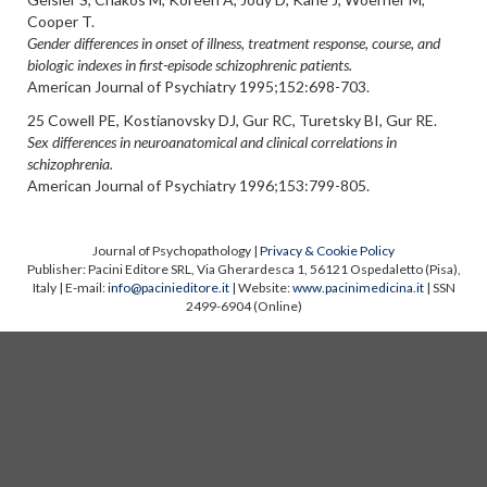
Cooper T.
Gender differences in onset of illness, treatment response, course, and
biologic indexes in first-episode schizophrenic patients.
American Journal of Psychiatry 1995;152:698-703.
25 Cowell PE, Kostianovsky DJ, Gur RC, Turetsky BI, Gur RE.
Sex differences in neuroanatomical and clinical correlations in
schizophrenia.
American Journal of Psychiatry 1996;153:799-805.
Journal of Psychopathology |
Privacy & Cookie Policy
Publisher: Pacini Editore SRL, Via Gherardesca 1, 56121 Ospedaletto (Pisa),
Italy | E-mail:
info@pacinieditore.it
| Website:
www.pacinimedicina.it
| SSN
2499-6904 (Online)