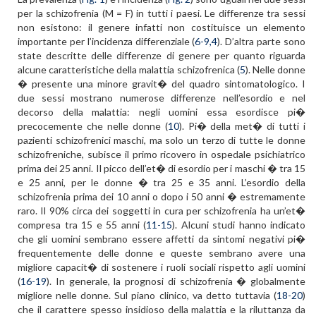
per la schizofrenia (M = F) in tutti i paesi. Le differenze tra sessi
non esistono: il genere infatti non costituisce un elemento
importante per l’incidenza differenziale (
6-9,4
). D’altra parte sono
state descritte delle differenze di genere per quanto riguarda
alcune caratteristiche della malattia schizofrenica (
5
). Nelle donne
� presente una minore gravit� del quadro sintomatologico. I
due sessi mostrano numerose differenze nell’esordio e nel
decorso della malattia: negli uomini essa esordisce pi�
precocemente che nelle donne (
10
). Pi� della met� di tutti i
pazienti schizofrenici maschi, ma solo un terzo di tutte le donne
schizofreniche, subisce il primo ricovero in ospedale psichiatrico
prima dei 25 anni. Il picco dell’et� di esordio per i maschi � tra 15
e 25 anni, per le donne � tra 25 e 35 anni. L’esordio della
schizofrenia prima dei 10 anni o dopo i 50 anni � estremamente
raro. Il 90% circa dei soggetti in cura per schizofrenia ha un’et�
compresa tra 15 e 55 anni (
11-15
). Alcuni studi hanno indicato
che gli uomini sembrano essere affetti da sintomi negativi pi�
frequentemente delle donne e queste sembrano avere una
migliore capacit� di sostenere i ruoli sociali rispetto agli uomini
(
16-19
). In generale, la prognosi di schizofrenia � globalmente
migliore nelle donne. Sul piano clinico, va detto tuttavia (
18-20
)
che il carattere spesso insidioso della malattia e la riluttanza da