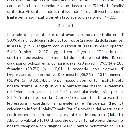
caratteristiche del campione sono riassunte in
Tabella I
. L’analisi
statistica � stata condotta utilizzando il test di Fischer; come
limite per la significativit� � stato scelto un valore di P < .05.
Risultati
Il totale dei pazienti che rientravano nel nostro studio era di
3039, da noi suddivisi in due sottogruppi (a seconda della diagnosi
in Asse I): 912 soggetti con diagnosi di “Disturbi dello spettro
Schizofrenico” e 2127 soggetti con diagnosi di “Disturbi dello
spettro Depressivo”. Il primo dei due sottogruppi (
Fig. 4
), con
diagnosi di Schizofrenia, comprendeva 723 maschi (79,3%) e 189
femmine (20,7%) (p < 0,01), il secondo, con diagnosi di
Depressione, comprendeva 813 maschi (38,2%) e 1314 femmine
(61,8%) (p < 0,03). Abbiamo poi messo a confronto i risultati della
nostra ricerca, e cio� in quale percentuale maschi e femmine
richiedano un aiuto psichiatrico ambulatoriale, sia per la
Schizofrenia che per la Depressione, con i dati presenti in
letteratura riguardanti la prevalenza e l’incidenza (
Fig. 5
),
calcolando infine il “Male/Female Ratio” ricavabile dai nostri dati e
confrontandolo con quello presente in letteratura (
Tab. II
).
Abbiamo valutato l’et� di esordio della sintomatologia clinica nel
nostro campione con diagnosi dello Spettro Schizofrenico. Tale