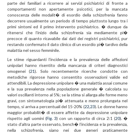
parte dei familiari a ricorrere ai servizi psichiatrici di fronte a
comportamenti non apertamente psicotici, per la mancata
conoscenza delle modalit� di esordio della schizofrenia fanno
decorrere usualmente un periodo di tempo piuttosto lungo tra i
primi sintomi ed il primo intervento psichiatrico. � dunque da
ritenersi che l’inizio della schizofrenia sia mediamente pi�
precoce di quanto ricavabile dai dati dei registri psichiatrici, pur
restando confermato il dato clinico di un esordio pi� tardivo della
malattia nel sesso femminile.
Le stime riguardanti l’incidenza e la prevalenza delle affezioni
unipolari hanno risentito della mancanza di criteri diagnostici
omogenei (
21
). Solo recentemente ricerche condotte con
metodiche rigorose hanno consentito osservazioni valide ed
attendibili. La depressione unipolare � una malattia assai comune
e la sua prevalenza nella popolazione generale � calcolata su
valori oscillanti intorno al 5%; se la stima si allarga alle forme meno
gravi, con sintomatologia pi� attenuata e meno prolungata nel
tempo, si arriva a percentuali del 15-20% (
22,23
). Le donne hanno
maggior probabilit� di essere affette da depressione unipolare
rispetto agli uomini (
Fig. 3
) con un rapporto di circa 2:1 (
20
). �
stato d’altra parte osservato, bench� l’incidenza e la prevalenza,
nella schizofrenia, siano nei due generi praticamente