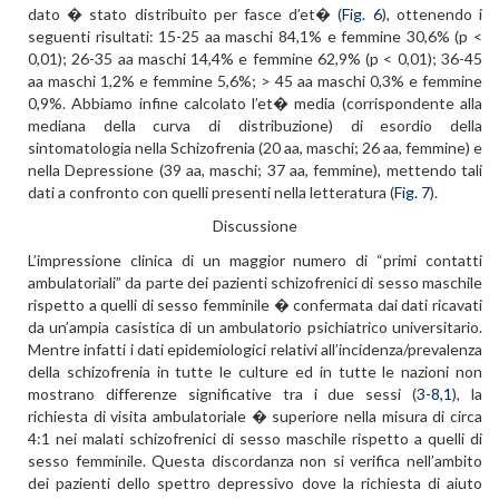
dato � stato distribuito per fasce d’et� (
Fig. 6
), ottenendo i
seguenti risultati: 15-25 aa maschi 84,1% e femmine 30,6% (p <
0,01); 26-35 aa maschi 14,4% e femmine 62,9% (p < 0,01); 36-45
aa maschi 1,2% e femmine 5,6%; > 45 aa maschi 0,3% e femmine
0,9%. Abbiamo infine calcolato l’et� media (corrispondente alla
mediana della curva di distribuzione) di esordio della
sintomatologia nella Schizofrenia (20 aa, maschi; 26 aa, femmine) e
nella Depressione (39 aa, maschi; 37 aa, femmine), mettendo tali
dati a confronto con quelli presenti nella letteratura (
Fig. 7
).
Discussione
L’impressione clinica di un maggior numero di “primi contatti
ambulatoriali” da parte dei pazienti schizofrenici di sesso maschile
rispetto a quelli di sesso femminile � confermata dai dati ricavati
da un’ampia casistica di un ambulatorio psichiatrico universitario.
Mentre infatti i dati epidemiologici relativi all’incidenza/prevalenza
della schizofrenia in tutte le culture ed in tutte le nazioni non
mostrano differenze significative tra i due sessi (
3-8,1
), la
richiesta di visita ambulatoriale � superiore nella misura di circa
4:1 nei malati schizofrenici di sesso maschile rispetto a quelli di
sesso femminile. Questa discordanza non si verifica nell’ambito
dei pazienti dello spettro depressivo dove la richiesta di aiuto