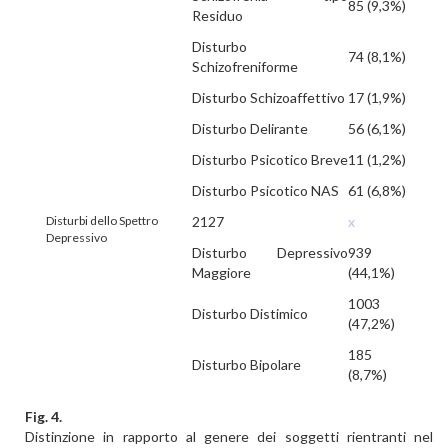
85 (9,3%)
Residuo
Disturbo
74 (8,1%)
Schizofreniforme
Disturbo Schizoaffettivo
17 (1,9%)
Disturbo Delirante
56 (6,1%)
Disturbo Psicotico Breve
11 (1,2%)
Disturbo Psicotico NAS
61 (6,8%)
Disturbi dello Spettro
2127
x
Depressivo
Disturbo Depressivo
939
Maggiore
(44,1%)
1003
Disturbo Distimico
(47,2%)
185
Disturbo Bipolare
(8,7%)
Fig. 4.
Distinzione in rapporto al genere dei soggetti rientranti nel