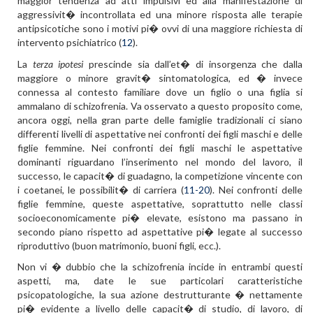
maggior tendenza ad atti impulsivi ed alla manifestazione di
aggressivit� incontrollata ed una minore risposta alle terapie
antipsicotiche sono i motivi pi� ovvi di una maggiore richiesta di
intervento psichiatrico (
12
).
La
terza ipotesi
prescinde sia dall’et� di insorgenza che dalla
maggiore o minore gravit� sintomatologica, ed � invece
connessa al contesto familiare dove un figlio o una figlia si
ammalano di schizofrenia. Va osservato a questo proposito come,
ancora oggi, nella gran parte delle famiglie tradizionali ci siano
differenti livelli di aspettative nei confronti dei figli maschi e delle
figlie femmine. Nei confronti dei figli maschi le aspettative
dominanti riguardano l’inserimento nel mondo del lavoro, il
successo, le capacit� di guadagno, la competizione vincente con
i coetanei, le possibilit� di carriera (
11-20
). Nei confronti delle
figlie femmine, queste aspettative, soprattutto nelle classi
socioeconomicamente pi� elevate, esistono ma passano in
secondo piano rispetto ad aspettative pi� legate al successo
riproduttivo (buon matrimonio, buoni figli, ecc.).
Non vi � dubbio che la schizofrenia incide in entrambi questi
aspetti, ma, date le sue particolari caratteristiche
psicopatologiche, la sua azione destrutturante � nettamente
pi� evidente a livello delle capacit� di studio, di lavoro, di