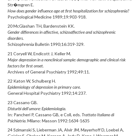
Str�mgren E.
How does gender influence age at first hospitalization for schizophrenia?
Psychological Medicine 1989;19:903-918.
20 McGlashan TH, Bardenstein KK.
Gender differences in affective, schizoaffective and schizophrenic
disorders.
Schizophrenia Bulletin 1990;16:319-329.
21 Coryell W, Endicott J, Keller M.
Major depression in a nonclinical sample: demographic and clinical risk
factors for first onset.
Archives of General Psychiatry 1992;49:11.
22 Katon W, Schulberg H.
Epidemiology of depression in primary care.
General Hospital Psychiatry 1992;14:237.
23 Cassano GB.
Disturbi dell’umore: Epidemiologia.
In: Pancheri P, Cassano GB, e Coll, eds.
Trattato Italiano di
Psichiatria
. Milano: Masson 1992:1634-1635
24 Szimanski S, Lieberman JA, Alvir JM, Mayerhoff D, Loebel A,
Geisler S, Chakos M, Koreen A, Jody D, Kane J, Woerner M,