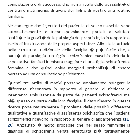
competizione e di successo, che non a livello delle possibilit� di
contrarre matrimonio, di avere dei figli e di gestire una routine
familiare.
Ne consegue che i genitori del paziente di sesso maschile sono
automaticamente e inconsapevolmente portati a valutare
l’entit� e la gravit� della patologia del proprio figlio in rapporto al
livello di frustrazione delle proprie aspettative. Allo stato attuale
nella struttura tradizionale della famiglia � pi� facile che, a
parit� di patologia, un figlio schizofrenico maschio deluda le
aspettative familiari in misura maggiore di una figlia schizofrenica
femmina e che quindi abbia maggiori probabilit� di essere
portato ad una consultazione psichiatrica.
Questi tre ordini di motivi possono ampiamente spiegare la
differenza, riscontrata in rapporto al genere, di richiesta di
intervento ambulatoriale da parte dei pazienti schizofrenici ma,
pi� spesso da parte delle loro famiglie. Il dato rilevato in questa
ricerca pone naturalmente il problema delle possibili differenze
qualitative e quantitative di assistenza psichiatrica che i pazienti
schizofrenici ricevono in rapporto al genere di appartenenza (
11-
20
). Anzitutto � molto probabile che nel sesso femminile la
diagnosi di schizofrenia venga effettuata pi� tardivamente,