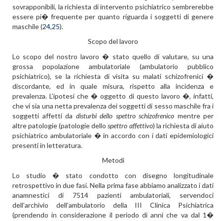
sovrapponibili, la richiesta di intervento psichiatrico sembrerebbe
essere pi� frequente per quanto riguarda i soggetti di genere
maschile (
24,25
).
Scopo del lavoro
Lo scopo del nostro lavoro � stato quello di valutare, su una
grossa popolazione ambulatoriale (ambulatorio pubblico
psichiatrico), se la richiesta di visita su malati schizofrenici �
discordante, ed in quale misura, rispetto alla incidenza e
prevalenza. L’ipotesi che � oggetto di questo lavoro �, infatti,
che vi sia una netta prevalenza dei soggetti di sesso maschile fra i
soggetti affetti da
disturbi dello spettro schizofrenico
mentre per
altre patologie (patologie dello
spettro affettivo
) la richiesta di aiuto
psichiatrico ambulatoriale � in accordo con i dati epidemiologici
presenti in letteratura.
Metodi
Lo studio � stato condotto con disegno longitudinale
retrospettivo in due fasi. Nella prima fase abbiamo analizzato i dati
anamnestici di 7514 pazienti ambulatoriali, servendoci
dell’archivio dell’ambulatorio della III Clinica Psichiatrica
(prendendo in considerazione il periodo di anni che va dal 1�