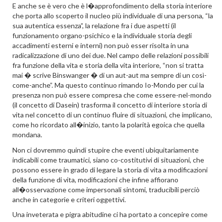
E anche se è vero che è l�approfondimento della storia interiore
che porta allo scoperto il nucleo più individuale di una persona, “la
sua autentica essenza”, la relazione fra i due aspetti (il
funzionamento organo-psichico e la individuale storia degli
accadimenti esterni e interni) non può esser risolta in una
radicalizzazione di uno dei due. Nel campo delle relazioni possibili
fra funzione della vita e storia della vita interiore, “non si tratta
mai � scrive Binswanger � di un aut-aut ma sempre di un così-
come-anche”. Ma questo continuo rimando Io-Mondo per cui la
presenza non può essere compresa che come essere-nel-mondo
(il concetto di Dasein) trasforma il concetto di interiore storia di
vita nel concetto di un continuo fluire di situazioni, che implicano,
come ho ricordato all�inizio, tanto la polarità egoica che quella
mondana.
Non ci dovremmo quindi stupire che eventi ubiquitariamente
indicabili come traumatici, siano co-costitutivi di situazioni, che
possono essere in grado di legare la storia di vita a modificazioni
della funzione di vita, modificazioni che infine affiorano
all�osservazione come impersonali sintomi, traducibili perciò
anche in categorie e criteri oggettivi.
Una inveterata e pigra abitudine ci ha portato a concepire come