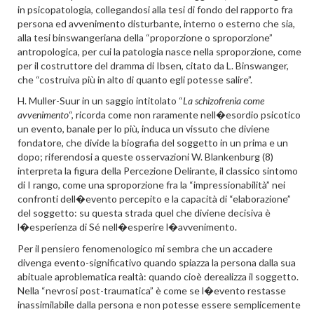
in psicopatologia, collegandosi alla tesi di fondo del rapporto fra
persona ed avvenimento disturbante, interno o esterno che sia,
alla tesi binswangeriana della “proporzione o sproporzione”
antropologica, per cui la patologia nasce nella sproporzione, come
per il costruttore del dramma di Ibsen, citato da L. Binswanger,
che “costruiva più in alto di quanto egli potesse salire”.
H. Muller-Suur in un saggio intitolato “
La schizofrenia come
avvenimento
“, ricorda come non raramente nell�esordio psicotico
un evento, banale per lo più, induca un vissuto che diviene
fondatore, che divide la biografia del soggetto in un prima e un
dopo; riferendosi a queste osservazioni W. Blankenburg (8)
interpreta la figura della Percezione Delirante, il classico sintomo
di I rango, come una sproporzione fra la “impressionabilità” nei
confronti dell�evento percepito e la capacità di “elaborazione”
del soggetto: su questa strada quel che diviene decisiva è
l�esperienza di Sé nell�esperire l�avvenimento.
Per il pensiero fenomenologico mi sembra che un accadere
divenga evento-significativo quando spiazza la persona dalla sua
abituale aproblematica realtà: quando cioè derealizza il soggetto.
Nella “nevrosi post-traumatica” è come se l�evento restasse
inassimilabile dalla persona e non potesse essere semplicemente