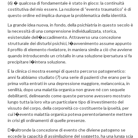
(6) � qualcosa di fondamentale è stato in gioco: la continuità
costitutiva del mio essere. La nozione di “evento traumatico” è di
questo ordine ed implica dunque la problematica della identità.
La grande idea nuova, in fondo, della psichiatria in questo secolo è
la necessità di una comprensione individualizzata, storica,
esistenziale dell�accadimento. Attraverso una concezione
strutturale dei disturbi psichici, l�avvenimento assume appunto
il profilo di elemento rivelatore, in maniera simile a ciò che avviene
quando introducendo un cristallo in una soluzione ipersatura si fa
precipitare l�intera soluzione.
E la clinica ci mostra esempi di questo percorso patogenetico:
anni fa abbiamo studiato (7) una serie di pazienti che erano per la
prima volta entrati in una depressione maggiore, melanconica, in
senilità, dopo una malattia organica non grave né con sequele
debilitanti, delineando come queste persone avessero mostrato
lungo tutta la loro vita un particolare tipo di investimento del
vissuto del corpo, della corporeità co-costituente la ipseità, per
cui l�evento malattia organica poteva perentoriamente mettere
in crisi gli ordinamenti di quelle presenze.
D�altronde la concezione di evento che diviene patogeno se
eccede la capacità di assimilazione del soggetto, ha una lunga scia