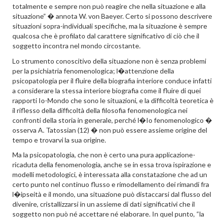
totalmente e sempre non può reagire che nella situazione e alla
situazione” � annota W. von Baeyer. Certo si possono descrivere
situazioni sopra-individuali specifiche, ma la situazione è sempre
qualcosa che è profilato dal carattere significativo di ciò che il
soggetto incontra nel mondo circostante.
Lo strumento conoscitivo della situazione non è senza problemi
per la psichiatria fenomenologica; l�attenzione della
psicopatologia per il fluire della biografia interiore conduce infatti
a considerare la stessa interiore biografia come il fluire di quei
rapporti Io-Mondo che sono le situazioni, e la difficoltà teoretica è
il riflesso della difficoltà della filosofia fenomenologica nei
confronti della storia in generale, perché l�Io fenomenologico �
osserva A. Tatossian (12) � non può essere assieme origine del
tempo e trovarvi la sua origine.
Ma la psicopatologia, che non è certo una pura applicazione-
ricaduta della fenomenologia, anche se in essa trova ispirazione e
modelli metodologici, è interessata alla constatazione che ad un
certo punto nel continuo flusso e rimodellamento dei rimandi fra
l�ipseità e il mondo, una situazione può distaccarsi dal flusso del
divenire, cristallizzarsi in un assieme di dati significativi che il
soggetto non può né accettare né elaborare. In quel punto, “la