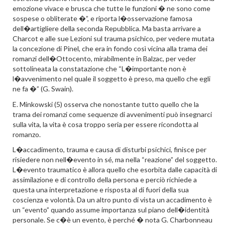
emozione vivace e brusca che tutte le funzioni � ne sono come
sospese o obliterate �”, e riporta l�osservazione famosa
dell�artigliere della seconda Repubblica. Ma basta arrivare a
Charcot e alle sue Lezioni sul trauma psichico, per vedere mutata
la concezione di Pinel, che era in fondo così vicina alla trama dei
romanzi dell�Ottocento, mirabilmente in Balzac, per veder
sottolineata la constatazione che “L�importante non è
l�avvenimento nel quale il soggetto è preso, ma quello che egli
ne fa �” (G. Swain).
E. Minkowski (5) osserva che nonostante tutto quello che la
trama dei romanzi come sequenze di avvenimenti può insegnarci
sulla vita, la vita è cosa troppo seria per essere ricondotta al
romanzo.
L�accadimento, trauma e causa di disturbi psichici, finisce per
risiedere non nell�evento in sé, ma nella “reazione” del soggetto.
L�evento traumatico è allora quello che esorbita dalle capacità di
assimilazione e di controllo della persona e perciò richiede a
questa una interpretazione e risposta al di fuori della sua
coscienza e volontà. Da un altro punto di vista un accadimento è
un “evento” quando assume importanza sul piano dell�identità
personale. Se c�è un evento, è perché � nota G. Charbonneau