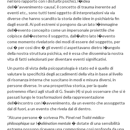
nel loro rapporto con i disturbi psichici, l�idea
dell�”avvenimento-causa”, il concetto di trauma inerente ad
eventi etc., sono tutti temi oggetto di interpretazioni via via
diverse che hanno scandito la storia delle idee in psichiatria fin
dagli esordi. Ai poli estremi si pongono da un lato l�immagine
dell�evento concepito come un impersonale proiettile che
colpisce dall�esterno il soggetto, dall�altro lato l�evento
come momento rivelatorio dei modi di essere del soggetto, per
cui � per così dire � gli eventi ci aspettavano dietro l�angolo
della nostra struttura psichica, ed è essa che dissemina la nostra
vita di fatti selezionati per diventare eventi significativi.
Un punto di vista della psicopatologia è stato ed è quello di
valutare la specificità degli accadimenti della vita in base al livello
di risonanza interna che suscitano in modi e misura diversi, in
persone diverse. In una prospettiva storica, per la quale
potremmo rifarci agli studi di G. Swain (4) si può osservare che si è
passati lungo le trasformazioni della rappresentazione
dell�incontro con l�avvenimento, da un evento che assoggetta
dal di fuori, a un evento che rivela dal di dentro.
“Alcune persone � scriveva Ph. Pinel nel
Traité médico-
philosophique sur l�aliénation mentale
� dotate di una sensibilità
estrema possono ricevere una commozione così profonda da una