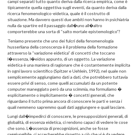
campi separati tutto quanto deriva dalla ricerca empirica, come è
tipicamente quella oggettiva sugli eventi, da quanto deriva dalla
ricerca fenomenologico-eidetica, quale è il costrutto di
situazione. Ma davvero questi due ambiti non hanno in psichiatria
nulla da spartire ed il passaggio dall�uno all�altro
comporterebbe una sorta di “salto mortale epistemologico”?
Teniamo presente che uno dei fulcri della fenomenologia
husserliana della conoscenza è il problema della formazione
attraverso la “variazione eidetica” di concetti che toccano
l�essenza, l�eidos appunto, di un oggetto. La variazione
eidetica è una maniera di ragionare che è costantemente implicita
in ogni lavoro scientifico (Spitzer e Uehlein, 1992), nel quale non
semplicemente aggiungiamo dati a dati, che potrebbero tuttavia
essere privi di senso, come quelli accumulati da un potente
computer maneggiato però da una scimmia, ma formuliamo �
esplicitamente o implicitamente � concetti generali, che
riguardano il tutto prima ancora di conoscere le parti e senza i
quali nemmeno sapremmo quali dati aggiungere e quali lasciare.
Lungi dall�impedirci di conoscere, le presupposizioni generali, di
globalità, di essenza eidetica, ci rendono capaci di vedere le cose
che sono. L�assenza di precognizioni, anche se fosse
raggiungibile, ci accecherebbe rispetto a ciò che vi è da vedere.