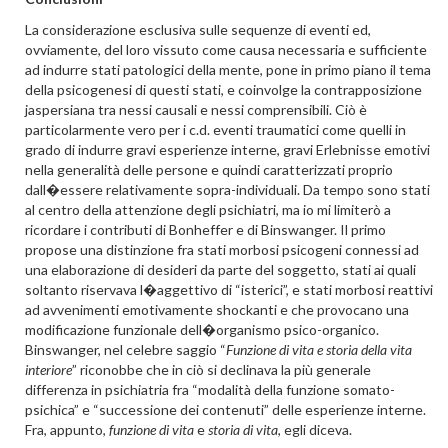
La considerazione esclusiva sulle sequenze di eventi ed,
ovviamente, del loro vissuto come causa necessaria e sufficiente
ad indurre stati patologici della mente, pone in primo piano il tema
della psicogenesi di questi stati, e coinvolge la contrapposizione
jaspersiana tra nessi causali e nessi comprensibili. Ciò è
particolarmente vero per i c.d. eventi traumatici come quelli in
grado di indurre gravi esperienze interne, gravi Erlebnisse emotivi
nella generalità delle persone e quindi caratterizzati proprio
dall�essere relativamente sopra-individuali. Da tempo sono stati
al centro della attenzione degli psichiatri, ma io mi limiterò a
ricordare i contributi di Bonheffer e di Binswanger. Il primo
propose una distinzione fra stati morbosi psicogeni connessi ad
una elaborazione di desideri da parte del soggetto, stati ai quali
soltanto riservava l�aggettivo di “isterici”, e stati morbosi reattivi
ad avvenimenti emotivamente shockanti e che provocano una
modificazione funzionale dell�organismo psico-organico.
Binswanger, nel celebre saggio “
Funzione di vita e storia della vita
interiore
” riconobbe che in ciò si declinava la più generale
differenza in psichiatria fra “modalità della funzione somato-
psichica” e “successione dei contenuti” delle esperienze interne.
Fra, appunto,
funzione di vita
e
storia di vita
, egli diceva.