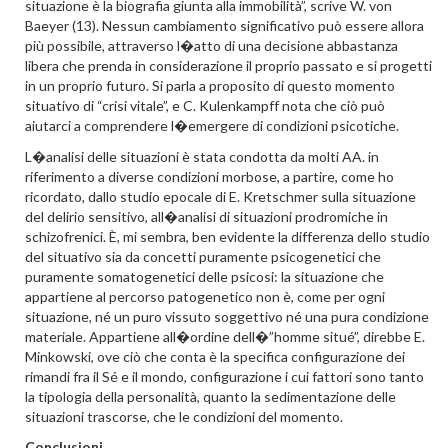
situazione è la biografia giunta alla immobilità”, scrive W. von
Baeyer (13). Nessun cambiamento significativo può essere allora
più possibile, attraverso l�atto di una decisione abbastanza
libera che prenda in considerazione il proprio passato e si progetti
in un proprio futuro. Si parla a proposito di questo momento
situativo di “crisi vitale”, e C. Kulenkampff nota che ciò può
aiutarci a comprendere l�emergere di condizioni psicotiche.
L�analisi delle situazioni è stata condotta da molti AA. in
riferimento a diverse condizioni morbose, a partire, come ho
ricordato, dallo studio epocale di E. Kretschmer sulla situazione
del delirio sensitivo, all�analisi di situazioni prodromiche in
schizofrenici. È, mi sembra, ben evidente la differenza dello studio
del situativo sia da concetti puramente psicogenetici che
puramente somatogenetici delle psicosi: la situazione che
appartiene al percorso patogenetico non è, come per ogni
situazione, né un puro vissuto soggettivo né una pura condizione
materiale. Appartiene all�ordine dell�”homme situé”, direbbe E.
Minkowski, ove ciò che conta è la specifica configurazione dei
rimandi fra il Sé e il mondo, configurazione i cui fattori sono tanto
la tipologia della personalità, quanto la sedimentazione delle
situazioni trascorse, che le condizioni del momento.
Conclusioni