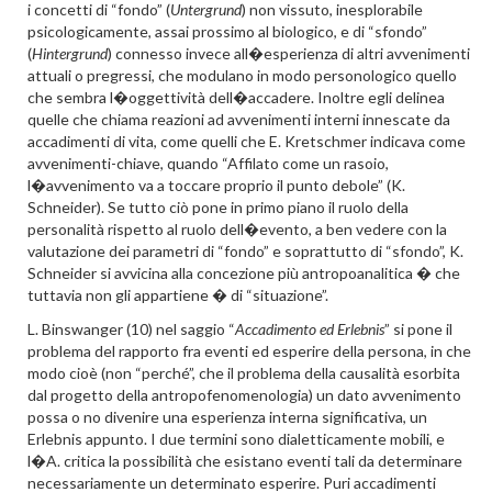
i concetti di “fondo” (
Untergrund
) non vissuto, inesplorabile
psicologicamente, assai prossimo al biologico, e di “sfondo”
(
Hintergrund
) connesso invece all�esperienza di altri avvenimenti
attuali o pregressi, che modulano in modo personologico quello
che sembra l�oggettività dell�accadere. Inoltre egli delinea
quelle che chiama reazioni ad avvenimenti interni innescate da
accadimenti di vita, come quelli che E. Kretschmer indicava come
avvenimenti-chiave, quando “Affilato come un rasoio,
l�avvenimento va a toccare proprio il punto debole” (K.
Schneider). Se tutto ciò pone in primo piano il ruolo della
personalità rispetto al ruolo dell�evento, a ben vedere con la
valutazione dei parametri di “fondo” e soprattutto di “sfondo”, K.
Schneider si avvicina alla concezione più antropoanalitica � che
tuttavia non gli appartiene � di “situazione”.
L. Binswanger (10) nel saggio “
Accadimento ed Erlebnis
” si pone il
problema del rapporto fra eventi ed esperire della persona, in che
modo cioè (non “perché”, che il problema della causalità esorbita
dal progetto della antropofenomenologia) un dato avvenimento
possa o no divenire una esperienza interna significativa, un
Erlebnis appunto. I due termini sono dialetticamente mobili, e
l�A. critica la possibilità che esistano eventi tali da determinare
necessariamente un determinato esperire. Puri accadimenti