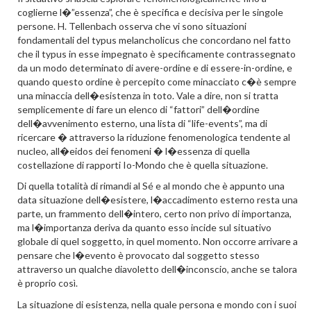
coglierne l�”essenza”, che è specifica e decisiva per le singole
persone. H. Tellenbach osserva che vi sono situazioni
fondamentali del typus melancholicus che concordano nel fatto
che il typus in esse impegnato è specificamente contrassegnato
da un modo determinato di avere-ordine e di essere-in-ordine, e
quando questo ordine è percepito come minacciato c�è sempre
una minaccia dell�esistenza in toto. Vale a dire, non si tratta
semplicemente di fare un elenco di “fattori” dell�ordine
dell�avvenimento esterno, una lista di “life-events”, ma di
ricercare � attraverso la riduzione fenomenologica tendente al
nucleo, all�eidos dei fenomeni � l�essenza di quella
costellazione di rapporti Io-Mondo che è quella situazione.
Di quella totalità di rimandi al Sé e al mondo che è appunto una
data situazione dell�esistere, l�accadimento esterno resta una
parte, un frammento dell�intero, certo non privo di importanza,
ma l�importanza deriva da quanto esso incide sul situativo
globale di quel soggetto, in quel momento. Non occorre arrivare a
pensare che l�evento è provocato dal soggetto stesso
attraverso un qualche diavoletto dell�inconscio, anche se talora
è proprio così.
La situazione di esistenza, nella quale persona e mondo con i suoi