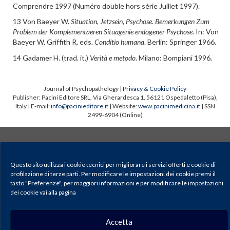
Comprendre 1997 (Numéro double hors série Juillet 1997).
13 Von Baeyer W.
Situation, Jetzsein, Psychose. Bemerkungen Zum
Problem der Komplementaeren Situagenie endogener Psychose
. In: Von
Baeyer W, Griffith R, eds.
Conditio humana
. Berlin: Springer 1966.
14 Gadamer H. (trad. it.)
Verità e metodo
. Milano: Bompiani 1996.
Journal of Psychopathology |
Privacy & Cookie Policy
Publisher: Pacini Editore SRL, Via Gherardesca 1, 56121 Ospedaletto (Pisa),
Italy | E-mail:
info@pacinieditore.it
| Website:
www.pacinimedicina.it
| SSN
2499-6904 (Online)
Questo sito utilizza i cookie tecnici per migliorare i servizi offerti e cookie di
profilazione di terze parti. Per modificare le impostazioni dei cookie premi il
tasto "Preferenze", per maggiori informazioni e per modificare le impostazioni
dei cookie vai alla pagina
Accetta