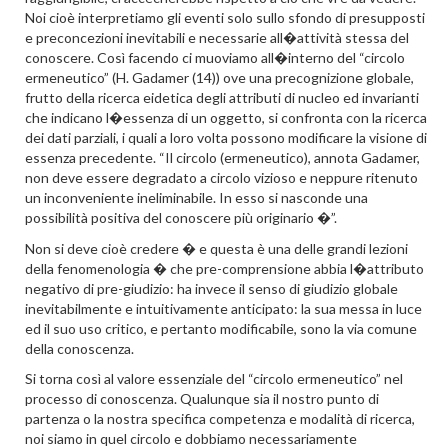
Noi cioè interpretiamo gli eventi solo sullo sfondo di presupposti
e preconcezioni inevitabili e necessarie all�attività stessa del
conoscere. Così facendo ci muoviamo all�interno del “circolo
ermeneutico” (H. Gadamer (14)) ove una precognizione globale,
frutto della ricerca eidetica degli attributi di nucleo ed invarianti
che indicano l�essenza di un oggetto, si confronta con la ricerca
dei dati parziali, i quali a loro volta possono modificare la visione di
essenza precedente. “Il circolo (ermeneutico), annota Gadamer,
non deve essere degradato a circolo vizioso e neppure ritenuto
un inconveniente ineliminabile. In esso si nasconde una
possibilità positiva del conoscere più originario �”.
Non si deve cioè credere � e questa è una delle grandi lezioni
della fenomenologia � che pre-comprensione abbia l�attributo
negativo di pre-giudizio: ha invece il senso di giudizio globale
inevitabilmente e intuitivamente anticipato: la sua messa in luce
ed il suo uso critico, e pertanto modificabile, sono la via comune
della conoscenza.
Si torna così al valore essenziale del “circolo ermeneutico” nel
processo di conoscenza. Qualunque sia il nostro punto di
partenza o la nostra specifica competenza e modalità di ricerca,
noi siamo in quel circolo e dobbiamo necessariamente