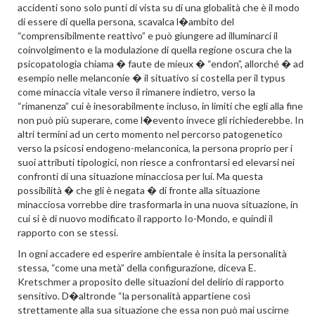
accidenti sono solo punti di vista su di una globalità che è il modo
di essere di quella persona, scavalca l�ambito del
“comprensibilmente reattivo” e può giungere ad illuminarci il
coinvolgimento e la modulazione di quella regione oscura che la
psicopatologia chiama � faute de mieux � “endon”, allorché � ad
esempio nelle melanconie � il situativo si costella per il typus
come minaccia vitale verso il rimanere indietro, verso la
“rimanenza” cui è inesorabilmente incluso, in limiti che egli alla fine
non può più superare, come l�evento invece gli richiederebbe. In
altri termini ad un certo momento nel percorso patogenetico
verso la psicosi endogeno-melanconica, la persona proprio per i
suoi attributi tipologici, non riesce a confrontarsi ed elevarsi nei
confronti di una situazione minacciosa per lui. Ma questa
possibilità � che gli è negata � di fronte alla situazione
minacciosa vorrebbe dire trasformarla in una nuova situazione, in
cui si è di nuovo modificato il rapporto Io-Mondo, e quindi il
rapporto con se stessi.
In ogni accadere ed esperire ambientale è insita la personalità
stessa, “come una metà” della configurazione, diceva E.
Kretschmer a proposito delle situazioni del delirio di rapporto
sensitivo. D�altronde “la personalità appartiene così
strettamente alla sua situazione che essa non può mai uscirne