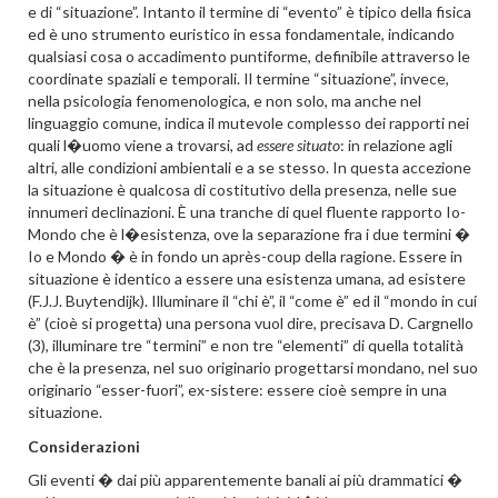
e di “situazione”. Intanto il termine di “evento” è tipico della fisica
ed è uno strumento euristico in essa fondamentale, indicando
qualsiasi cosa o accadimento puntiforme, definibile attraverso le
coordinate spaziali e temporali. Il termine “situazione”, invece,
nella psicologia fenomenologica, e non solo, ma anche nel
linguaggio comune, indica il mutevole complesso dei rapporti nei
quali l�uomo viene a trovarsi, ad
essere situato
: in relazione agli
altri, alle condizioni ambientali e a se stesso. In questa accezione
la situazione è qualcosa di costitutivo della presenza, nelle sue
innumeri declinazioni. È una tranche di quel fluente rapporto Io-
Mondo che è l�esistenza, ove la separazione fra i due termini �
Io e Mondo � è in fondo un après-coup della ragione. Essere in
situazione è identico a essere una esistenza umana, ad esistere
(F.J.J. Buytendijk). Illuminare il “chi è”, il “come è” ed il “mondo in cui
è” (cioè si progetta) una persona vuol dire, precisava D. Cargnello
(3), illuminare tre “termini” e non tre “elementi” di quella totalità
che è la presenza, nel suo originario progettarsi mondano, nel suo
originario “esser-fuori”, ex-sistere: essere cioè sempre in una
situazione.
Considerazioni
Gli eventi � dai più apparentemente banali ai più drammatici �