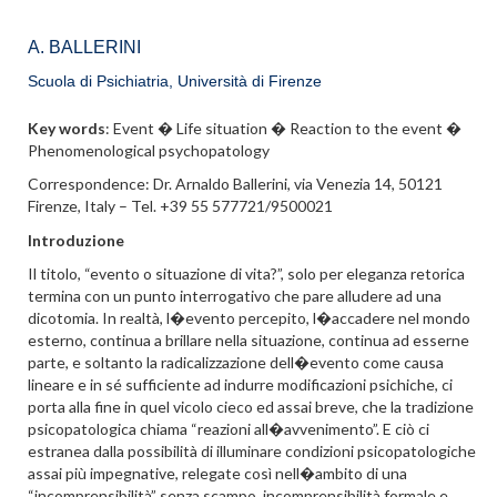
A. BALLERINI
Scuola di Psichiatria, Università di Firenze
Key words
: Event � Life situation � Reaction to the event �
Phenomenological psychopatology
Correspondence: Dr. Arnaldo Ballerini, via Venezia 14, 50121
Firenze, Italy – Tel. +39 55 577721/9500021
Introduzione
Il titolo, “evento o situazione di vita?”, solo per eleganza retorica
termina con un punto interrogativo che pare alludere ad una
dicotomia. In realtà, l�evento percepito, l�accadere nel mondo
esterno, continua a brillare nella situazione, continua ad esserne
parte, e soltanto la radicalizzazione dell�evento come causa
lineare e in sé sufficiente ad indurre modificazioni psichiche, ci
porta alla fine in quel vicolo cieco ed assai breve, che la tradizione
psicopatologica chiama “reazioni all�avvenimento”. E ciò ci
estranea dalla possibilità di illuminare condizioni psicopatologiche
assai più impegnative, relegate così nell�ambito di una
“incomprensibilità” senza scampo, incomprensibilità formale e