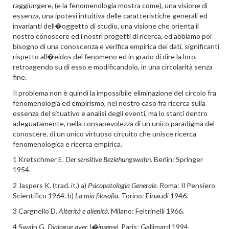
raggiungere, (e la fenomenologia mostra come), una visione di
essenza, una ipotesi intuitiva delle caratteristiche generali ed
invarianti dell�oggetto di studio, una visione che orienta il
nostro conoscere ed i nostri progetti di ricerca, ed abbiamo poi
bisogno di una conoscenza e verifica empirica dei dati, significanti
rispetto all�eidos del fenomeno ed in grado di dire la loro,
retroagendo su di esso e modificandolo, in una circolarità senza
fine.
Il problema non è quindi la impossibile eliminazione del circolo fra
fenomenologia ed empirismo, nel nostro caso fra ricerca sulla
essenza del situativo e analisi degli eventi, ma lo starci dentro
adeguatamente, nella consapevolezza di un unico paradigma del
conoscere, di un unico virtuoso circuito che unisce ricerca
fenomenologica e ricerca empirica.
1 Kretschmer E.
Der sensitive Beziehungswahn.
Berlin: Springer
1954.
2 Jaspers K. (trad. it.) a)
Psicopatologia Generale
. Roma: Il Pensiero
Scientifico 1964. b)
La mia filosofia
. Torino: Einaudi 1946.
3 Cargnello D.
Alterità e alienità
. Milano: Feltrinelli 1966.
4 Swain G.
Dialogue avec l�insensé
. Paris: Gallimard 1994.