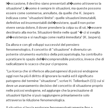
l�occasione, il destino siano presentati all�uomo attraverso la
situazione”. L�uomo è sempre in situazioni, ma queste possono
essere come sommerse, annullate, da quelle che K. Jaspers
indicava come “situazioni-limite”: quelle situazioni immutabili,
definitive ed insormontabili dell�esistere, quali il non poter
vivere senza dolore, il dover prendere la colpa su di sé, l�essere
destinato alla morte. Situazioni-limite nelle quali “� ci si sveglia
all�esistenza e si naufraga come realtà immediata” (K. Jaspers).
Da allora e con gli sviluppi successivi del pensiero
fenomenologico, il concetto di “situazione” è divenuto un
potente strumento euristico della psicopatologia, ha contribuito
a praticare lo spazio dell�incomprensibile psicotico, invece che di
radicalizzare lo scacco che pur ci propone.
“La ricerca che si riferisce alla patogenesi di psicosi endogene
oggi non ha più il diritto di ignorare la realtà ed il significato
patogeno del termine “situazione””, scrive H. Tellenbach (11) cui si
deve un avanzamento decisivo del concetto di situazione proprio
nelle psicosi endogene, ed aggiunge che la precisazione di
situazioni tipiche si può raggiungere primariamente solo
attraverso la riduzione fenomenologica.
Il situativo si lascia esplorare fenomenologicamente fino a