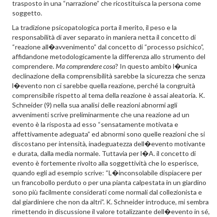
trasposto in una “narrazione” che ricostituisca la persona come
soggetto.
La tradizione psicopatologica porta il merito, il peso e la
responsabilità di aver separato in maniera netta il concetto di
“reazione all�avvenimento” dal concetto di “processo psichico”,
affidandone metodologicamente la differenza allo strumento del
comprendere.
Ma comprendere cosa
? In questo ambito l�unica
declinazione della comprensibilità sarebbe la sicurezza che senza
l�evento non ci sarebbe quella reazione, perché la congruità
comprensibile rispetto al tema della reazione è assai aleatoria. K.
Schneider (9) nella sua analisi delle reazioni abnormi agli
avvenimenti scrive preliminarmente che una reazione ad un
evento è la risposta ad esso “sensatamente motivata e
affettivamente adeguata” ed abnormi sono quelle reazioni che si
discostano per intensità, inadeguatezza dell�evento motivante
e durata, dalla media normale. Tuttavia per l�A. il concetto di
evento è fortemente rivolto alla soggettività che lo esperisce,
quando egli ad esempio scrive: “L�inconsolabile dispiacere per
un francobollo perduto o per una pianta calpestata in un giardino
sono più facilmente considerati come normali dal collezionista e
dal giardiniere che non da altri”. K. Schneider introduce, mi sembra
rimettendo in discussione il valore totalizzante dell�evento in sé,