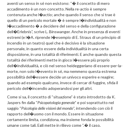
aventi un senso in sé non esistono: “� il concetto di mero
accadimento è un non-concetto. Nella re-actio è sempre
contenuta anche l�actio; anche quando il senso che si trae è
quello di un pericolo mortale � è sempre l�individualità e non
l�accadimento � a decidere del senso e della configurazione
dell�Erlebnis”, scrive L. Binswanger. Anche in presenza di eventi
estremi (e l�A. riprende l�esempio di E. Straus di un principio di
incendio in un teatro) quel che è decisivo è la situazione
personale, in quanto essere della individualità in una certa
disposizione, in una totalità di riferimenti. E anche quando questa
totalità dei riferimenti mette in gioco l�essere più proprio
dell�individualità, e ciò nel senso heideggeriano di essere-per-la-
morte, non solo l�evento in sé, ma nemmeno questa estrema
possibilità dell�essere decide un univoco esperire e reagire;
quando ad esempio qualcuno, invece di cercar di fuggire, sfida il
pericolo dell�incendio adoperandosi per gli altri.
Come si sa, il concetto di “situazione” è stato introdotto da K.
Jaspers fin dalla “
Psicopatologia generale
” e poi soprattutto nel
saggio “
Psicologia delle visioni del mondo
“, intendendo con ciò il
rapporto dell�uomo con il mondo. Essere in situazione
certamente limita, condiziona, ma insieme fonda le possibilità
umane come tali. Egli mette in rilievo come “.� il caso,