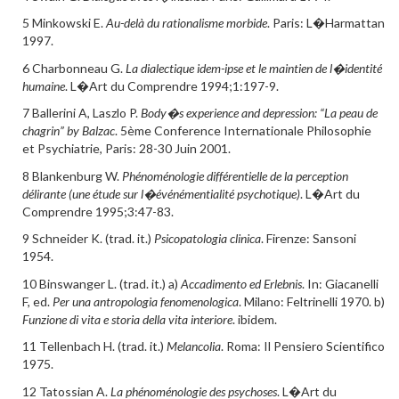
5 Minkowski E.
Au-delà du rationalisme morbide
. Paris: L�Harmattan
1997.
6 Charbonneau G.
La dialectique idem-ipse et le maintien de l�identité
humaine
. L�Art du Comprendre 1994;1:197-9.
7 Ballerini A, Laszlo P.
Body�s experience and depression: “La peau de
chagrin” by Balzac
. 5ème Conference Internationale Philosophie
et Psychiatrie, Paris: 28-30 Juin 2001.
8 Blankenburg W.
Phénoménologie différentielle de la perception
délirante (une étude sur
l�événémentialité psychotique)
. L�Art du
Comprendre 1995;3:47-83.
9 Schneider K. (trad. it.)
Psicopatologia clinica
. Firenze: Sansoni
1954.
10 Binswanger L. (trad. it.) a)
Accadimento ed Erlebnis
. In: Giacanelli
F, ed.
Per una antropologia fenomenologica
. Milano: Feltrinelli 1970. b)
Funzione di vita e storia della vita interiore
. ibidem.
11 Tellenbach H. (trad. it.)
Melancolia
. Roma: Il Pensiero Scientifico
1975.
12 Tatossian A.
La phénoménologie des psychoses
. L�Art du