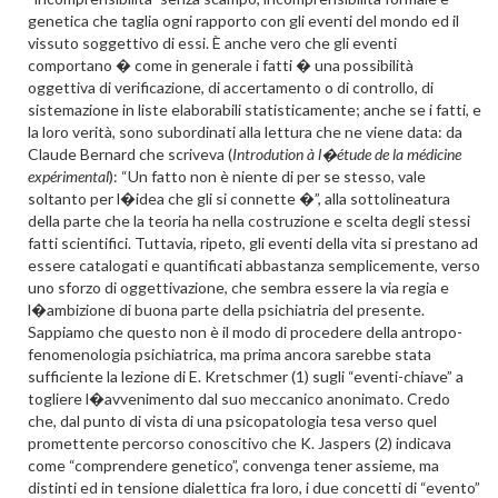
genetica che taglia ogni rapporto con gli eventi del mondo ed il
vissuto soggettivo di essi. È anche vero che gli eventi
comportano � come in generale i fatti � una possibilità
oggettiva di verificazione, di accertamento o di controllo, di
sistemazione in liste elaborabili statisticamente; anche se i fatti, e
la loro verità, sono subordinati alla lettura che ne viene data: da
Claude Bernard che scriveva (
Introdution à l�étude de la médicine
expérimental
): “Un fatto non è niente di per se stesso, vale
soltanto per l�idea che gli si connette �”, alla sottolineatura
della parte che la teoria ha nella costruzione e scelta degli stessi
fatti scientifici. Tuttavia, ripeto, gli eventi della vita si prestano ad
essere catalogati e quantificati abbastanza semplicemente, verso
uno sforzo di oggettivazione, che sembra essere la via regia e
l�ambizione di buona parte della psichiatria del presente.
Sappiamo che questo non è il modo di procedere della antropo-
fenomenologia psichiatrica, ma prima ancora sarebbe stata
sufficiente la lezione di E. Kretschmer (1) sugli “eventi-chiave” a
togliere l�avvenimento dal suo meccanico anonimato. Credo
che, dal punto di vista di una psicopatologia tesa verso quel
promettente percorso conoscitivo che K. Jaspers (2) indicava
come “comprendere genetico”, convenga tener assieme, ma
distinti ed in tensione dialettica fra loro, i due concetti di “evento”